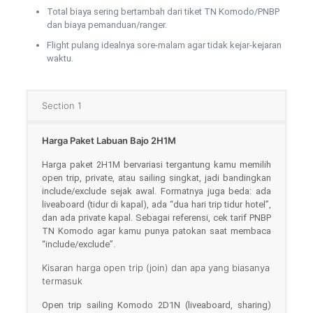
Total biaya sering bertambah dari tiket TN Komodo/PNBP
dan biaya pemanduan/ranger.
Flight pulang idealnya sore-malam agar tidak kejar-kejaran
waktu.
Section 1
Harga Paket Labuan Bajo 2H1M
Harga paket 2H1M bervariasi tergantung kamu memilih
open trip, private, atau sailing singkat, jadi bandingkan
include/exclude sejak awal. Formatnya juga beda: ada
liveaboard (tidur di kapal), ada “dua hari trip tidur hotel”,
dan ada private kapal. Sebagai referensi, cek tarif PNBP
TN Komodo agar kamu punya patokan saat membaca
“include/exclude”.
Kisaran harga open trip (join) dan apa yang biasanya
termasuk
Open trip sailing Komodo 2D1N (liveaboard, sharing)