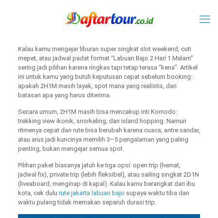
Kalau kamu mengejar liburan super singkat slot weekend, cuti
mepet, atau jadwal padat format “Labuan Bajo 2 Hari 1 Malam”
sering jadi pilihan karena ringkas tapi tetap terasa “kena”. Artikel
ini untuk kamu yang butuh keputusan cepat sebelum booking:
apakah 2H1M masih layak, spot mana yang realistis, dan
batasan apa yang harus diterima.
Secara umum, 2H1M masih bisa mencakup inti Komodo:
trekking view ikonik, snorkeling, dan island hopping. Namun
ritmenya cepat dan rute bisa berubah karena cuaca, antre sandar,
atau arus jadi kuncinya memilih 3–5 pengalaman yang paling
penting, bukan mengejar semua spot.
Pilihan paket biasanya jatuh ke tiga opsi: open trip (hemat,
jadwal fix), private trip (lebih fleksibel), atau sailing singkat 2D1N
(liveaboard, menginap di kapal). Kalau kamu berangkat dari ibu
kota, cek dulu
rute jakarta labuan bajo
supaya waktu tiba dan
waktu pulang tidak memakan separuh durasi trip.