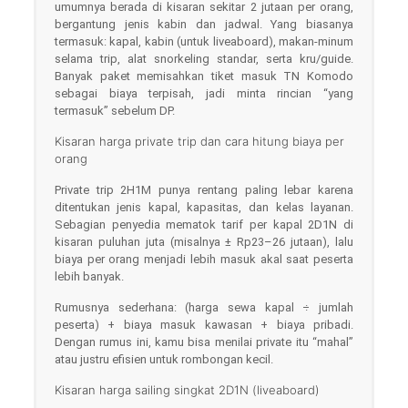
umumnya berada di kisaran sekitar 2 jutaan per orang,
bergantung jenis kabin dan jadwal. Yang biasanya
termasuk: kapal, kabin (untuk liveaboard), makan-minum
selama trip, alat snorkeling standar, serta kru/guide.
Banyak paket memisahkan tiket masuk TN Komodo
sebagai biaya terpisah, jadi minta rincian “yang
termasuk” sebelum DP.
Kisaran harga private trip dan cara hitung biaya per
orang
Private trip 2H1M punya rentang paling lebar karena
ditentukan jenis kapal, kapasitas, dan kelas layanan.
Sebagian penyedia mematok tarif per kapal 2D1N di
kisaran puluhan juta (misalnya ± Rp23–26 jutaan), lalu
biaya per orang menjadi lebih masuk akal saat peserta
lebih banyak.
Rumusnya sederhana: (harga sewa kapal ÷ jumlah
peserta) + biaya masuk kawasan + biaya pribadi.
Dengan rumus ini, kamu bisa menilai private itu “mahal”
atau justru efisien untuk rombongan kecil.
Kisaran harga sailing singkat 2D1N (liveaboard)