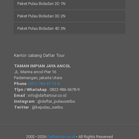
Paket Pulau Bidadari 2D 1N
Paket Pulau Bidadari 3D 2N
Paket Pulau Bidadari 4D 3N
Kantor cabang Daftar Tour
TAMAN IMPIAN JAYA ANCOL
JL. Marina ancol Pier 16
Pademangan, jakarta Utara
Phone
:
(021) 783-41-13-8
Tlpn / WhatsAap
: 0822-986-5678-9
Email
: info@daftartour.co.id
Instagram
: @daftar_pulauseribu
Twitter
: @kepulau_seribu
2002–2026
Daftartour.co.id
• All Rights Reserved