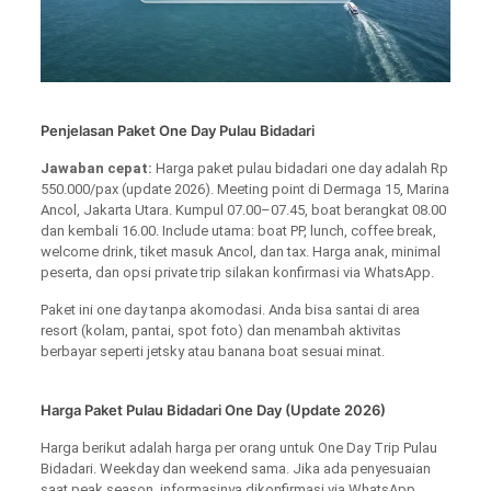
Penjelasan Paket One Day Pulau Bidadari
Jawaban cepat:
Harga paket pulau bidadari one day adalah Rp
550.000/pax (update 2026). Meeting point di Dermaga 15, Marina
Ancol, Jakarta Utara. Kumpul 07.00–07.45, boat berangkat 08.00
dan kembali 16.00. Include utama: boat PP, lunch, coffee break,
welcome drink, tiket masuk Ancol, dan tax. Harga anak, minimal
peserta, dan opsi private trip silakan konfirmasi via WhatsApp.
Paket ini one day tanpa akomodasi. Anda bisa santai di area
resort (kolam, pantai, spot foto) dan menambah aktivitas
berbayar seperti jetsky atau banana boat sesuai minat.
Harga Paket Pulau Bidadari One Day (Update 2026)
Harga berikut adalah harga per orang untuk One Day Trip Pulau
Bidadari. Weekday dan weekend sama. Jika ada penyesuaian
saat peak season, informasinya dikonfirmasi via WhatsApp.