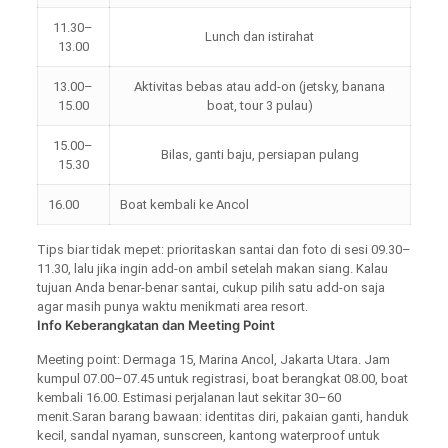
11.30–
Lunch dan istirahat
13.00
13.00–
Aktivitas bebas atau add-on (jetsky, banana
15.00
boat, tour 3 pulau)
15.00–
Bilas, ganti baju, persiapan pulang
15.30
16.00
Boat kembali ke Ancol
Tips biar tidak mepet: prioritaskan santai dan foto di sesi 09.30–
11.30, lalu jika ingin add-on ambil setelah makan siang. Kalau
tujuan Anda benar-benar santai, cukup pilih satu add-on saja
agar masih punya waktu menikmati area resort.
Info Keberangkatan dan Meeting Point
Meeting point: Dermaga 15, Marina Ancol, Jakarta Utara. Jam
kumpul 07.00–07.45 untuk registrasi, boat berangkat 08.00, boat
kembali 16.00. Estimasi perjalanan laut sekitar 30–60
menit.Saran barang bawaan: identitas diri, pakaian ganti, handuk
kecil, sandal nyaman, sunscreen, kantong waterproof untuk