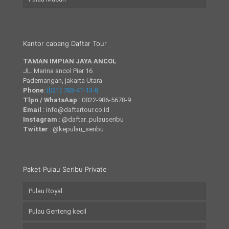
Kantor cabang Daftar Tour
TAMAN IMPIAN JAYA ANCOL
JL. Marina ancol Pier 16
Pademangan, jakarta Utara
Phone
:
(021) 783-41-13-8
Tlpn / WhatsAap
: 0822-986-5678-9
Email
: info@daftartour.co.id
Instagram
: @daftar_pulauseribu
Twitter
: @kepulau_seribu
Paket Pulau Seribu Private
Pulau Royal
Pulau Genteng kecil