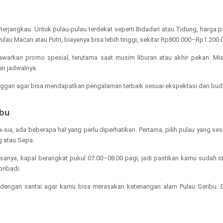
 terjangkau. Untuk pulau-pulau terdekat seperti Bidadari atau Tidung, harga 
ulau Macan atau Putri, biayanya bisa lebih tinggi, sekitar Rp800.000–Rp1.200.
warkan promo spesial, terutama saat musim liburan atau akhir pekan. Mi
an jadwalnya.
elanggan agar bisa mendapatkan pengalaman terbaik sesuai ekspektasi dan bu
ibu
sia, ada beberapa hal yang perlu diperhatikan. Pertama, pilih pulau yang se
ng atau Sepa.
asanya, kapal berangkat pukul 07.00–08.00 pagi, jadi pastikan kamu sudah 
pribadi.
n dengan santai agar kamu bisa merasakan ketenangan alam Pulau Seribu. 