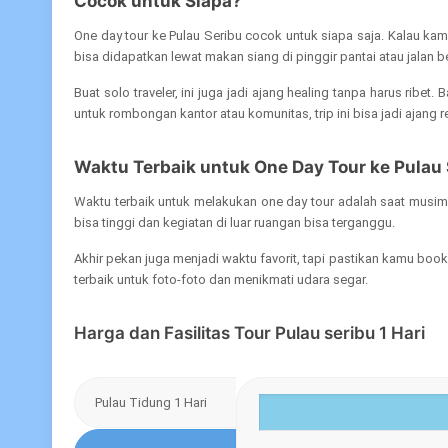
Cocok untuk Siapa?
One day tour ke Pulau Seribu cocok untuk siapa saja. Kalau ka
bisa didapatkan lewat makan siang di pinggir pantai atau jalan b
Buat solo traveler, ini juga jadi ajang healing tanpa harus r
untuk rombongan kantor atau komunitas, trip ini bisa jadi ajan
Waktu Terbaik untuk One Day Tour ke Pulau 
Waktu terbaik untuk melakukan one day tour adalah saat musim k
bisa tinggi dan kegiatan di luar ruangan bisa terganggu.
Akhir pekan juga menjadi waktu favorit, tapi pastikan kamu booki
terbaik untuk foto-foto dan menikmati udara segar.
Harga dan Fasilitas Tour Pulau seribu 1 Hari
Pulau Tidung 1 Hari