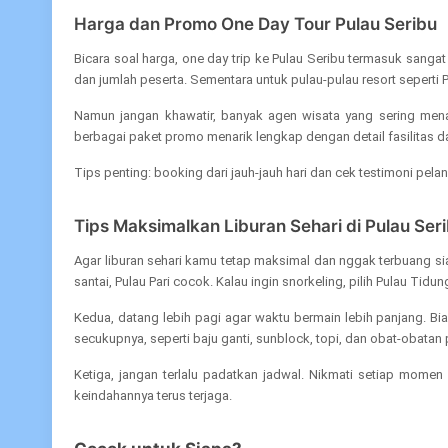
Harga dan Promo One Day Tour Pulau Seribu
Bicara soal harga, one day trip ke Pulau Seribu termasuk sangat
dan jumlah peserta. Sementara untuk pulau-pulau resort seperti P
Namun jangan khawatir, banyak agen wisata yang sering mena
berbagai paket promo menarik lengkap dengan detail fasilitas d
Tips penting: booking dari jauh-jauh hari dan cek testimoni p
Tips Maksimalkan Liburan Sehari di Pulau Ser
Agar liburan sehari kamu tetap maksimal dan nggak terbuang sia-
santai, Pulau Pari cocok. Kalau ingin snorkeling, pilih Pulau Tidu
Kedua, datang lebih pagi agar waktu bermain lebih panjang. Bi
secukupnya, seperti baju ganti, sunblock, topi, dan obat-obatan 
Ketiga, jangan terlalu padatkan jadwal. Nikmati setiap mome
keindahannya terus terjaga.