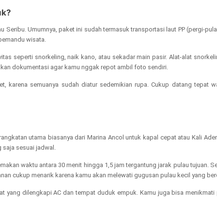
uk?
u Seribu. Umumnya, paket ini sudah termasuk transportasi laut PP (pergi-pul
 pemandu wisata.
vitas seperti snorkeling, naik kano, atau sekadar main pasir. Alat-alat sno
akan dokumentasi agar kamu nggak repot ambil foto sendiri.
et, karena semuanya sudah diatur sedemikian rupa. Cukup datang tepat w
angkatan utama biasanya dari Marina Ancol untuk kapal cepat atau Kali Adem
 saja sesuai jadwal.
akan waktu antara 30 menit hingga 1,5 jam tergantung jarak pulau tujuan. Se
anan cukup menarik karena kamu akan melewati gugusan pulau kecil yang berd
epat yang dilengkapi AC dan tempat duduk empuk. Kamu juga bisa menikmati