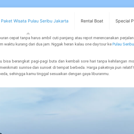
n Paket Wisata Pulau Seribu Jakarta
Rental Boat
Special 
 liburan cepat tanpa harus ambil cuti panjang atau repot merencanakan perjala
am waktu kurang dari dua jam. Nggak heran kalau one day tour ke
Pulau Serib
 Kamu bisa berangkat pagi-pagi buta dan kembali sore hari tanpa kehilangan
menikmati sunrise dan sunset di tempat berbeda. Harga paketnya pun relatif t
beda, sehingga kamu tinggal sesuaikan dengan gaya liburanmu.