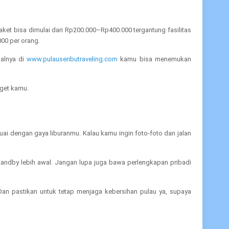
paket bisa dimulai dari Rp200.000–Rp400.000 tergantung fasilitas
000 per orang.
salnya di
www.pulauseributraveling.com
kamu bisa menemukan
dget kamu.
suai dengan gaya liburanmu. Kalau kamu ingin foto-foto dan jalan
standby lebih awal. Jangan lupa juga bawa perlengkapan pribadi
Dan pastikan untuk tetap menjaga kebersihan pulau ya, supaya