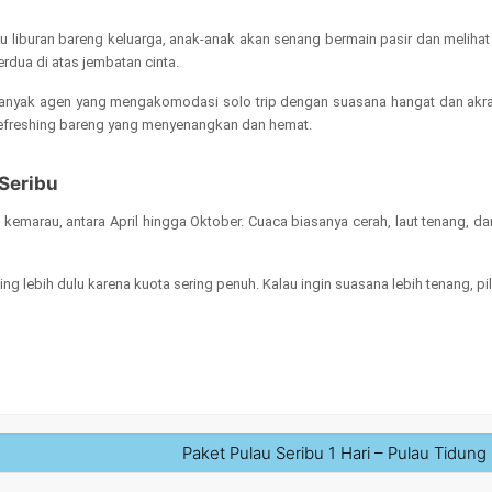
mu liburan bareng keluarga, anak-anak akan senang bermain pasir dan melih
erdua di atas jembatan cinta.
ibet. Banyak agen yang mengakomodasi solo trip dengan suasana hangat dan ak
g refreshing bareng yang menyenangkan dan hemat.
Seribu
emarau, antara April hingga Oktober. Cuaca biasanya cerah, laut tenang, da
ng lebih dulu karena kuota sering penuh. Kalau ingin suasana lebih tenang, pi
Paket Pulau Seribu 1 Hari – Pulau Tidung