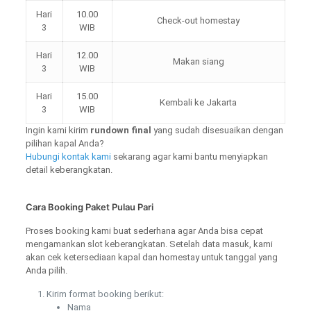
Hari
10.00
Check-out homestay
3
WIB
Hari
12.00
Makan siang
3
WIB
Hari
15.00
Kembali ke Jakarta
3
WIB
Ingin kami kirim
rundown final
yang sudah disesuaikan dengan
pilihan kapal Anda?
Hubungi kontak kami
sekarang agar kami bantu menyiapkan
detail keberangkatan.
Cara Booking Paket Pulau Pari
Proses booking kami buat sederhana agar Anda bisa cepat
mengamankan slot keberangkatan. Setelah data masuk, kami
akan cek ketersediaan kapal dan homestay untuk tanggal yang
Anda pilih.
Kirim format booking berikut:
Nama