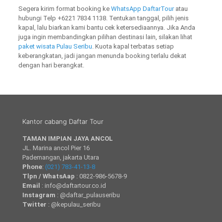
Segera kirim format booking ke
WhatsApp DaftarTour
atau
hubungi Telp +6221 7834 1138. Tentukan tanggal, pilih jenis
kapal, lalu biarkan kami bantu cek ketersediaannya. Jika Anda
juga ingin membandingkan pilihan destinasi lain, silakan lihat
paket wisata Pulau Seribu
. Kuota kapal terbatas setiap
keberangkatan, jadi jangan menunda booking terlalu dekat
dengan hari berangkat.
Kantor cabang Daftar Tour
TAMAN IMPIAN JAYA ANCOL
JL. Marina ancol Pier 16
Pademangan, jakarta Utara
Phone
:
(021) 783-41-13-8
Tlpn / WhatsAap
: 0822-986-5678-9
Email
: info@daftartour.co.id
Instagram
: @daftar_pulauseribu
Twitter
: @kepulau_seribu