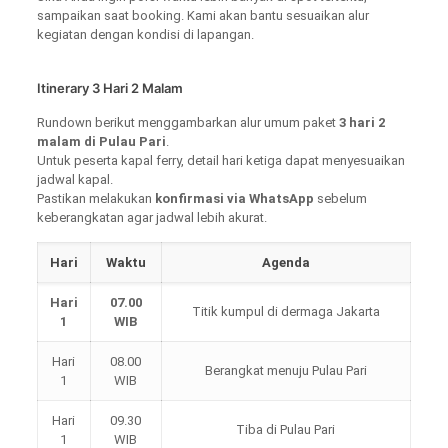
sampaikan saat booking. Kami akan bantu sesuaikan alur
kegiatan dengan kondisi di lapangan.
Itinerary 3 Hari 2 Malam
Rundown berikut menggambarkan alur umum paket
3 hari 2
malam di Pulau Pari
.
Untuk peserta kapal ferry, detail hari ketiga dapat menyesuaikan
jadwal kapal.
Pastikan melakukan
konfirmasi via WhatsApp
sebelum
keberangkatan agar jadwal lebih akurat.
Hari
Waktu
Agenda
Hari
07.00
Titik kumpul di dermaga Jakarta
1
WIB
Hari
08.00
Berangkat menuju Pulau Pari
1
WIB
Hari
09.30
Tiba di Pulau Pari
1
WIB