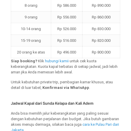
8 orang
Rp 586.000
Rp 890.000
9 orang
Rp 556.000
Rp 860.000
10-14 orang
Rp 526.000
Rp 830.000
15-19 orang
Rp 516.000
Rp 820.000
20 orang ke atas
Rp 496.000
Rp 800.000
Siap booking?
Klik
hubungi kamii
untuk cek kuota
keberangkatan. Kuota kapal terbatas di setiap jadwal, jadi lebih
aman jika Anda memesan lebih awal.
Untuk kebutuhan private trip, pembagian kamar khusus, atau
detail di luar tabel,
Konfirmasi via WhatsApp
.
Jadwal Kapal dari Sunda Kelapa dan Kali Adem
Anda bisa memilih jalur keberangkatan yang paling sesuai
dengan kebutuhan perjalanan dan budget. Jika butuh gambaran
akses menuju dermaga, silakan baca juga
cara ke Pulau Pari dari
Jakarta
.