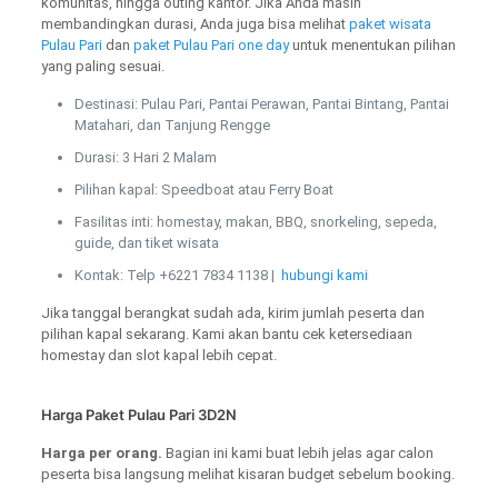
komunitas, hingga outing kantor. Jika Anda masih
membandingkan durasi, Anda juga bisa melihat
paket wisata
Pulau Pari
dan
paket Pulau Pari one day
untuk menentukan pilihan
yang paling sesuai.
Destinasi: Pulau Pari, Pantai Perawan, Pantai Bintang, Pantai
Matahari, dan Tanjung Rengge
Durasi: 3 Hari 2 Malam
Pilihan kapal: Speedboat atau Ferry Boat
Fasilitas inti: homestay, makan, BBQ, snorkeling, sepeda,
guide, dan tiket wisata
Kontak: Telp +6221 7834 1138 |
hubungi kami
Jika tanggal berangkat sudah ada, kirim jumlah peserta dan
pilihan kapal sekarang. Kami akan bantu cek ketersediaan
homestay dan slot kapal lebih cepat.
Harga Paket Pulau Pari 3D2N
Harga per orang.
Bagian ini kami buat lebih jelas agar calon
peserta bisa langsung melihat kisaran budget sebelum booking.