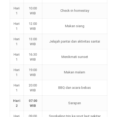
Hari
10.00
Check-in homestay
1
WIB
Hari
12.00
Makan siang
1
WIB
Hari
13.00
Jelajah pantai dan aktivitas santai
1
WIB
Hari
16.30
Menikmati sunset
1
WIB
Hari
19.00
Makan malam
1
WIB
Hari
20.00
BBQ dan acara bebas
1
WIB
Hari
07.00
Sarapan
2
WIB
Hari
09.00
Snorkeling trip ke spot laut sekitar