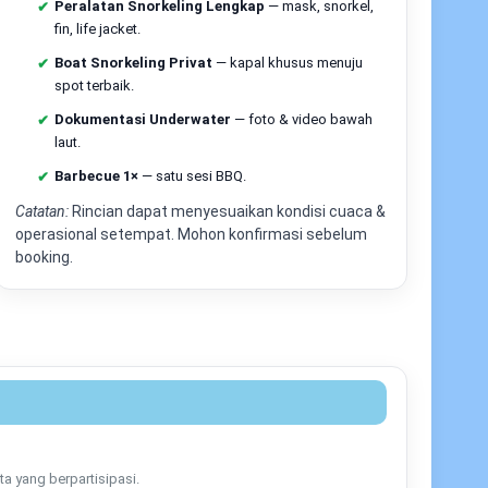
nda padat. info l
Sengkapnya
Peralatan Snorkeling Lengkap
— mask, snorkel,
fin, life jacket.
Boat Snorkeling Privat
— kapal khusus menuju
konservasi
spot terbaik.
lah ikon Pulau Pari: pasir putih halus, teluk relatif
Dokumentasi Underwater
— foto & video bawah
. Berlaku
tiket konservasi
untuk pemeliharaan
laut.
Sederhana: kamu bayar murah, pantai tetap terjaga
Barbecue 1×
— satu sesi BBQ.
Catatan:
Rincian dapat menyesuaikan kondisi cuaca &
etika pengunjung
operasional setempat. Mohon konfirmasi sebelum
 titik yang ditentukan. Spot foto favorit:
booking.
 ayunan tepi pantai, deret mangrove, dan garis
r:
jaga kebersihan
,
jangan ambil biota
, dan
t mendirikan tenda.
ng
 terumbu
at
karang dangkal ramah pemula
: kombinasi
an karang kecil.
Visibility
dipengaruhi cuaca,
a yang berpartisipasi.