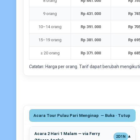
8 orang
Rp 441.000
Rp 75
9 orang
Rp 431.000
Rp 74
10–14 orang
Rp 391.000
Rp 70
15–19 orang
Rp 381.000
Rp 69
≥ 20 orang
Rp 371.000
Rp 68
Catatan:
Harga per orang. Tarif dapat berubah mengikut
Acara Tour Pulau Pari Menginap — Buka · Tutup
Acara 2 Hari 1 Malam — via Ferry
2D1N