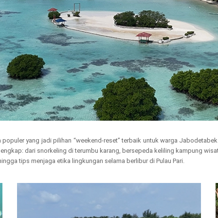
a populer yang jadi pilihan “weekend-reset” terbaik untuk warga Jabodetabek
gkap: dari snorkeling di terumbu karang, bersepeda keliling kampung wisata, 
, hingga tips menjaga etika lingkungan selama berlibur di Pulau Pari.