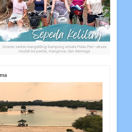
Gowes santai mengelilingi kampung wisata Pulau Pari—akses
mudah ke pantai, mangrove, dan dermaga
ama