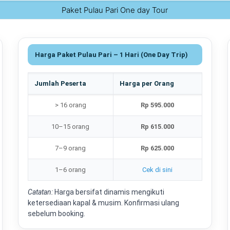
Narasi konservasi ini te
Paket Pulau Pari One day Tour
sensitif, serta edukasi 
sampah
” kepada wisataw
Cara ke Pulau Pari
Harga Paket Pulau Pari – 1 Hari (One Day Trip)
Ferry Muara Angke (Kali A
Opsi ekonomis:
kapal re
Jumlah Peserta
Harga per Orang
Keberangkatan umumnya
> 16 orang
Rp 595.000
urusan tiket/registrasi.
Wa
antrean dermaga dan cua
10–15 orang
Rp 615.000
atau rombongan dengan b
7–9 orang
Rp 625.000
Speedboat Marina Ancol: 
1–6 orang
Cek di sini
Opsi cepat & tertata:
spe
perjalanan pada kond
Catatan:
Harga bersifat dinamis mengikuti
ketersediaan kapal & musim. Konfirmasi ulang
ukuran/berat tertentu be
sebelum booking.
proses boarding terorganisir