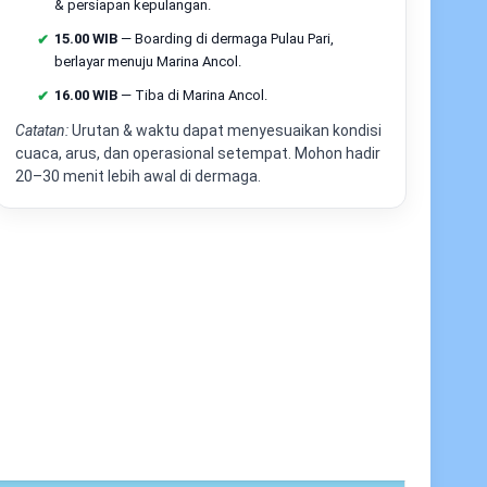
& persiapan kepulangan.
in, opsi parkir
15.00 WIB
— Boarding di dermaga Pulau Pari,
ggu pelabuhan; perhatikan antrean loket.
berlayar menuju Marina Ancol.
marina/dermaga sesuai nomor kapal;
parkir
16.00 WIB
— Tiba di Marina Ancol.
kawasan Ancol. Selalu siapkan identitas, bukti
Catatan:
Urutan & waktu dapat menyesuaikan kondisi
bagasi agar cepat saat check-in.
cuaca, arus, dan operasional setempat. Mohon hadir
20–30 menit lebih awal di dermaga.
boat & estimasi kapasitas
tuh privasi,
charter/private boat
adalah solusi:
pulang, bisa
custom rute
(mis. mengejar lagoon
n untuk perlengkapan dokumentasi. Kapasitas
ah biasanya
±10–30 pax
; harga menyesuaikan tipe
singkat kedatangan–aktivitas–kepulangan
tiba, orientasi singkat, sewa sepeda.
Menjelang