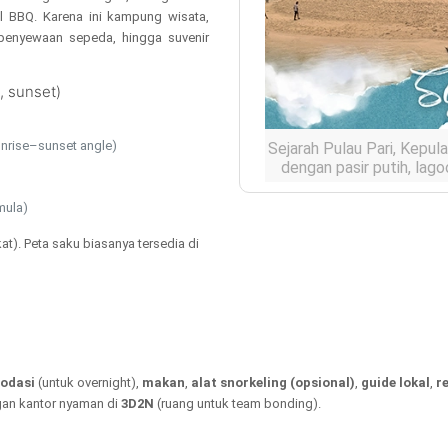
al BBQ. Karena ini kampung wisata,
enyewaan sepeda, hingga suvenir
, sunset)
sunrise–sunset angle)
Sejarah Pulau Pari, Kepul
dengan pasir putih, lago
mula)
Etimologi “Pari” dan varia
kat). Peta saku biasanya tersedia di
Nama “Pari” lazim dikait
Ada juga interpretasi be
pari jika dilihat dari atas
aktivitas snorkeling dan ob
Jejak arsip/penelitian kel
odasi
(untuk overnight),
makan
,
alat snorkeling (opsional)
,
guide lokal
,
r
Sejak lama, perairan seki
gan kantor nyaman di
3D2N
(ruang untuk team bonding).
lokasi pengamatan ekosis