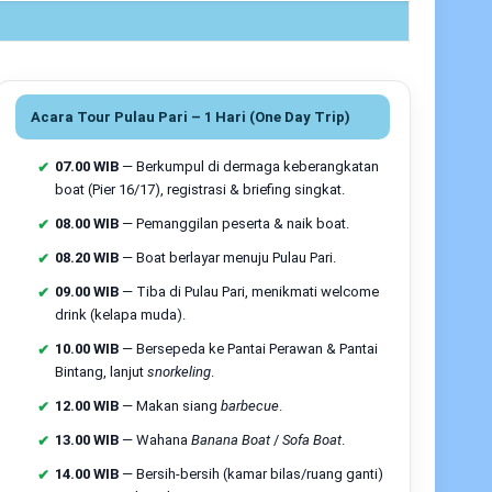
rcermin pada
tiket konservasi
, pembatasan area
ringan “
jangan injak karang, jangan buang
an.
Acara Tour Pulau Pari – 1 Hari (One Day Trip)
dem): jadwal umum & estimasi durasi
07.00 WIB
— Berkumpul di dermaga keberangkatan
guler dari Pelabuhan Kali Adem (Muara Angke)
.
boat (Pier 16/17), registrasi & briefing singkat.
 pagi;
datang 30–45 menit lebih awal
untuk
08.00 WIB
— Pemanggilan peserta & naik boat.
ktu tempuh ±80–90 menit
(bisa berubah sesuai
08.20 WIB
— Boat berlayar menuju Pulau Pari.
ca). Cocok untuk backpacker, pasangan hemat,
09.00 WIB
— Tiba di Pulau Pari, menikmati welcome
udget ketat.
drink (kelapa muda).
waktu tempuh, kebijakan bagasi
10.00 WIB
— Bersepeda ke Pantai Perawan & Pantai
Bintang, lanjut
snorkeling
.
edboat dari Marina Ancol
dengan
±60–75 menit
isi normal. Biasanya ada
kebijakan bagasi
:
12.00 WIB
— Makan siang
barbecue
.
bas biaya, selebihnya berbayar. Kelebihan Ancol:
13.00 WIB
— Wahana
Banana Boat
/
Sofa Boat
.
, area parkir luas, dan titik kumpul jelas.
14.00 WIB
— Bersih-bersih (kamar bilas/ruang ganti)