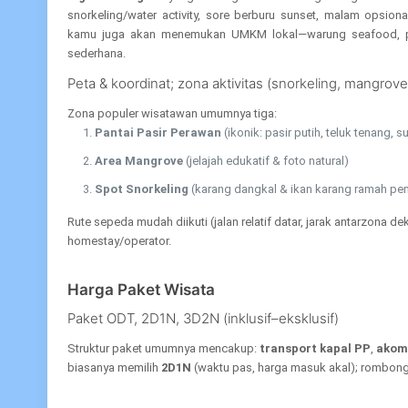
snorkeling/water activity, sore berburu sunset, malam opsion
kamu juga akan menemukan UMKM lokal—warung seafood, p
sederhana.
Peta & koordinat; zona aktivitas (snorkeling, mangrove
Zona populer wisatawan umumnya tiga:
Pantai Pasir Perawan
(ikonik: pasir putih, teluk tenang, 
Area Mangrove
(jelajah edukatif & foto natural)
Spot Snorkeling
(karang dangkal & ikan karang ramah pe
Rute sepeda mudah diikuti (jalan relatif datar, jarak antarzona de
homestay/operator.
Harga Paket Wisata
Paket ODT, 2D1N, 3D2N (inklusif–eksklusif)
Struktur paket umumnya mencakup:
transport kapal PP
,
akom
biasanya memilih
2D1N
(waktu pas, harga masuk akal); rombon