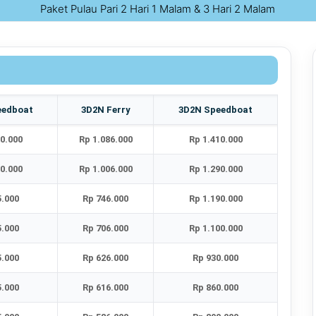
siang
: snorkeling 1–2 spo
Paket Pulau Pari 2 Hari 1 Malam & 3 Hari 2 Malam
Pantai Pasir Perawan untuk
boarding pulang. Kunci O
sisakan waktu cadangan se
2D1N: struktur waktu ideal
Hari 1
: Tiba → check-in h
eedboat
3D2N Ferry
3D2N Speedboat
Perawan (golden hour) →
60.000
Rp 1.086.000
Rp 1.410.000
dermaga/pantai → gowes
pulang. Ritme
lebih manu
10.000
Rp 1.006.000
Rp 1.290.000
pantai tanpa kejar tayang
5.000
Rp 746.000
Rp 1.190.000
malam
3D2N: opsi island hopping
5.000
Rp 706.000
Rp 1.100.000
Hari 1
: Mirip 2D1N, fokus 
5.000
Rp 626.000
Rp 930.000
spot terdekat (target lago
rest total.
Hari 3
: Sarapan
5.000
Rp 616.000
Rp 860.000
cocok untuk
rombongan 