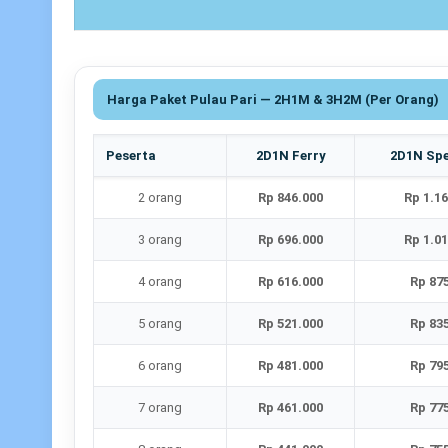
Harga Paket Pulau Pari — 2H1M & 3H2M (Per Orang)
Peserta
2D1N Ferry
2D1N Sp
2 orang
Rp 846.000
Rp 1.1
3 orang
Rp 696.000
Rp 1.0
4 orang
Rp 616.000
Rp 87
5 orang
Rp 521.000
Rp 83
6 orang
Rp 481.000
Rp 79
7 orang
Rp 461.000
Rp 77