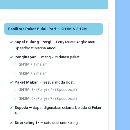
t (opsional), makan siang di warung lokal.
Sore
:
 santai & foto; bilas–bersih.
Menjelang petang
:
DT:
on time
, pilih
1–2 aktivitas unggulan
, dan
belum kapal balik. cej
dini detailenya
Fasilitas Paket Pulau Pari — 2H1M & 3H2M
, sunrise/sunset point
Kapal Pulang–Pergi
— Ferry Muara Angke atau
omestay → snorkeling & lagoon → sore di Pasir
Speedboat Marina Ancol.
 malam BBQ santai.
Hari 2
: Sunrise ringan di
Penginapan
— mengikuti durasi paket:
 kampung → mangrove walk → makan siang →
2H1M
= 1 malam
siawi
, kamu benar-benar punya jeda menikmati
3H2M
= 2 malam
. baca kengkap
Itinerary dan paket tour 2 hari 1
Paket Makan
— sesuai moda boat:
2H1M
: 3× (Ferry) / 4× (Speedboat)
 & relaksasi tambahan
3H2M
: 6× (Ferry) / 7× (Speedboat)
adaptasi & eksplor inti.
Hari 2
: Island hopping ke
Sepeda
— dapat digunakan selama berada di Pulau
on saat surut), sesi snorkeling ke-2, atau day-
Pari.
 santai, suvenir UMKM, pulang. Durasi
3D2N
Snorkeling 1×
— satu sesi snorkeling.
kantor/keluarga
yang ingin kombinasi aktivitas