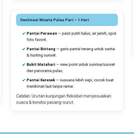
Titik kumpul, proses check-
Kali Adem
: ruang tun
Destinasi Wisata Pulau Pari – 1 Hari
Marina Ancol
: gate 
berbayar
tersedia di 
Pantai Perawan
— pasir putih halus, air jernih, spot
foto favorit.
pembayaran, dan atur 
Pantai Bintang
— garis pantai tenang untuk santai
Alternatif charter/private 
& hunting sunset.
Untuk
grup
atau yang bu
Bukit Matahari
— view point untuk sunrise/sunset
fleksibel jam berangkat/
dan panorama pulau.
saat surut), dan nyama
Pantai Keresek
— suasana lebih sepi, cocok buat
menikmati laut tanpa ramai.
speedboat kecil–meneng
kapal, rute, dan musim.
Catatan:
Urutan kunjungan fleksibel menyesuaikan
cuaca & kondisi pasang-surut.
Itinerary Pulau Pari
One Day Trip (ODT): alur 
Pagi
: boarding Jakarta → 