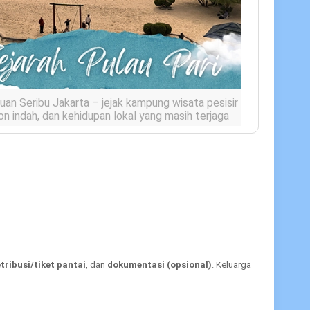
auan Seribu Jakarta – jejak kampung wisata pesisir
on indah, dan kehidupan lokal yang masih terjaga
si penamaan
kan dengan
ikan pari
yang banyak di perairan tropis.
ntuk garis pantai yang melengkung seperti siluet
. Apa pun versinya, asosiasi bahari ini selaras dengan
servasi biota yang jadi daya tarik pulau.
autan setempat
etribusi/tiket pantai
, dan
dokumentasi (opsional)
. Keluarga
tar Kepulauan Seribu—termasuk Pulau Pari—menjadi
tem pesisir (terumbu karang, lamun, mangrove).