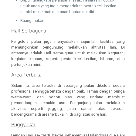
Dapur, dilengkapi peralatan masak. Fasilitas ini cocok
untuk anda yang ingin mengadakan pesta kecil-kecilan
sambil menikmati makanan buatan sendiri.
Ruang makan
Hall Serbaguna
Pengelola pulau juga menyediakan sejumlah fasilitas yang
memungkinkan pengunjung melakukan aktivitas lain. Di
antaranya adalah Hall serba-guna untuk melakukan kegiatan-
kegiatan khusus, seperti pesta kecil-kecilan, hiburan, atau
pertunjukan mini.
Area Terbuka
Selain itu, area terbuka di sepanjang pulau dikelola secara
profesional sehingga tertata dengan baik. Taman dengan bunga
warna-warni dan pohon hias yang rindang membuat
pemandangan semakin asri. Pengunjung bisa melakukan
aktivitas seperti jogging, jalan santai, atau sekedar
bercengkrama di area terbuka ini di pagi atau sore hari.
Buggy Car
Dengan luas sekitar 10 hektar, sebenarnya H Islandbisa dijelajahi