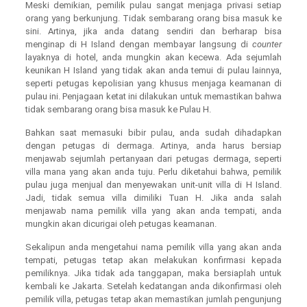
Meski demikian, pemilik pulau sangat menjaga privasi setiap
orang yang berkunjung. Tidak sembarang orang bisa masuk ke
sini. Artinya, jika anda datang sendiri dan berharap bisa
menginap di H Island dengan membayar langsung di
counter
layaknya di hotel, anda mungkin akan kecewa. Ada sejumlah
keunikan H Island yang tidak akan anda temui di pulau lainnya,
seperti petugas kepolisian yang khusus menjaga keamanan di
pulau ini. Penjagaan ketat ini dilakukan untuk memastikan bahwa
tidak sembarang orang bisa masuk ke Pulau H.
Bahkan saat memasuki bibir pulau, anda sudah dihadapkan
dengan petugas di dermaga. Artinya, anda harus bersiap
menjawab sejumlah pertanyaan dari petugas dermaga, seperti
villa mana yang akan anda tuju. Perlu diketahui bahwa, pemilik
pulau juga menjual dan menyewakan unit-unit villa di H Island.
Jadi, tidak semua villa dimiliki Tuan H. Jika anda salah
menjawab nama pemilik villa yang akan anda tempati, anda
mungkin akan dicurigai oleh petugas keamanan.
Sekalipun anda mengetahui nama pemilik villa yang akan anda
tempati, petugas tetap akan melakukan konfirmasi kepada
pemiliknya. Jika tidak ada tanggapan, maka bersiaplah untuk
kembali ke Jakarta. Setelah kedatangan anda dikonfirmasi oleh
pemilik villa, petugas tetap akan memastikan jumlah pengunjung