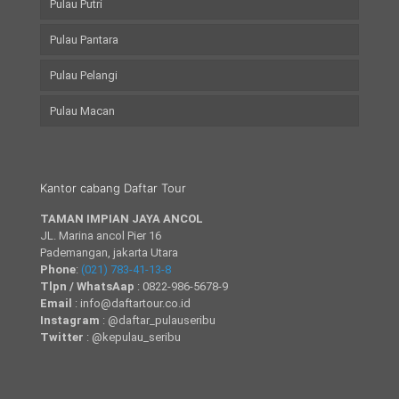
Pulau Putri
Pulau Pantara
Pulau Pelangi
Pulau Macan
Kantor cabang Daftar Tour
TAMAN IMPIAN JAYA ANCOL
JL. Marina ancol Pier 16
Pademangan, jakarta Utara
Phone
:
(021) 783-41-13-8
Tlpn / WhatsAap
: 0822-986-5678-9
Email
: info@daftartour.co.id
Instagram
: @daftar_pulauseribu
Twitter
: @kepulau_seribu