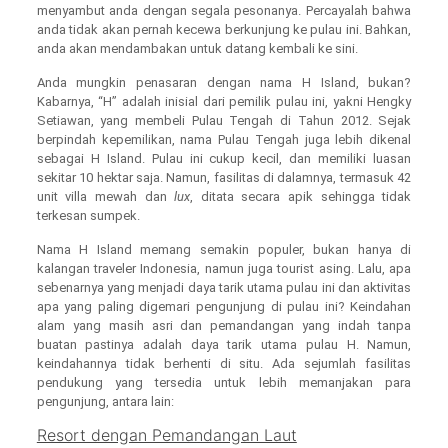
menyambut anda dengan segala pesonanya. Percayalah bahwa
anda tidak akan pernah kecewa berkunjung ke pulau ini. Bahkan,
anda akan mendambakan untuk datang kembali ke sini.
Anda mungkin penasaran dengan nama H Island, bukan?
Kabarnya, “H” adalah inisial dari pemilik pulau ini, yakni Hengky
Setiawan, yang membeli Pulau Tengah di Tahun 2012. Sejak
berpindah kepemilikan, nama Pulau Tengah juga lebih dikenal
sebagai H Island. Pulau ini cukup kecil, dan memiliki luasan
sekitar 10 hektar saja. Namun, fasilitas di dalamnya, termasuk 42
unit villa mewah dan
lux
, ditata secara apik sehingga tidak
terkesan sumpek.
Nama H Island memang semakin populer, bukan hanya di
kalangan traveler Indonesia, namun juga tourist asing. Lalu, apa
sebenarnya yang menjadi daya tarik utama pulau ini dan aktivitas
apa yang paling digemari pengunjung di pulau ini? Keindahan
alam yang masih asri dan pemandangan yang indah tanpa
buatan pastinya adalah daya tarik utama pulau H. Namun,
keindahannya tidak berhenti di situ. Ada sejumlah fasilitas
pendukung yang tersedia untuk lebih memanjakan para
pengunjung, antara lain:
Resort dengan Pemandangan Laut