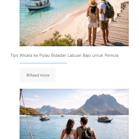
Tips Wisata ke Pulau Bidadari Labuan Bajo untuk Pemula
Read more