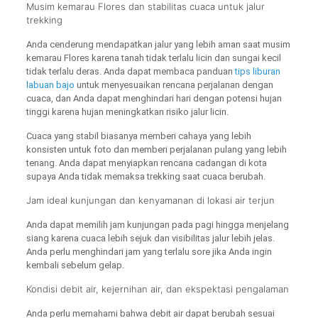
Musim kemarau Flores dan stabilitas cuaca untuk jalur
trekking
Anda cenderung mendapatkan jalur yang lebih aman saat musim
kemarau Flores karena tanah tidak terlalu licin dan sungai kecil
tidak terlalu deras. Anda dapat membaca panduan
tips liburan
labuan bajo
untuk menyesuaikan rencana perjalanan dengan
cuaca, dan Anda dapat menghindari hari dengan potensi hujan
tinggi karena hujan meningkatkan risiko jalur licin.
Cuaca yang stabil biasanya memberi cahaya yang lebih
konsisten untuk foto dan memberi perjalanan pulang yang lebih
tenang. Anda dapat menyiapkan rencana cadangan di kota
supaya Anda tidak memaksa trekking saat cuaca berubah.
Jam ideal kunjungan dan kenyamanan di lokasi air terjun
Anda dapat memilih jam kunjungan pada pagi hingga menjelang
siang karena cuaca lebih sejuk dan visibilitas jalur lebih jelas.
Anda perlu menghindari jam yang terlalu sore jika Anda ingin
kembali sebelum gelap.
Kondisi debit air, kejernihan air, dan ekspektasi pengalaman
Anda perlu memahami bahwa debit air dapat berubah sesuai