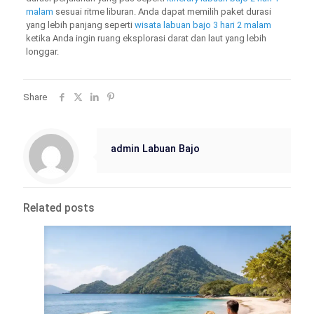
malam
sesuai ritme liburan. Anda dapat memilih paket durasi
yang lebih panjang seperti
wisata labuan bajo 3 hari 2 malam
ketika Anda ingin ruang eksplorasi darat dan laut yang lebih
longgar.
Share
admin Labuan Bajo
Related posts