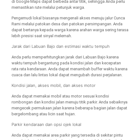
di Google Maps dapat berbeda antar titik, sehingga Anda perlu
memastikan rute melalui petunjuk warga.
Pengemudi lokal biasanya mengenali akses menuju jalur Cunca
Rami melalui patokan desa dan patokan persimpangan. Anda
dapat bertanya kepada warga karena arahan warga sering terasa
lebih presisi saat sinyal melemah.
Jarak dari Labuan Bajo dan estimasi waktu tempuh
Anda perlu memperhitungkan jarak dari Labuan Bajo karena
waktu tempuh bergantung pada kondisi jalan dan kecepatan
rata rata kendaraan. Anda dapat menambah buffer waktu karena
cuaca dan lalu lintas lokal dapat mengubah durasi perjalanan.
Kondisi jalan, akses mobil, dan akses motor
Anda dapat memakai mobil atau motor sesuai kondisi
rombongan dan kondisi jalan menuju titik parkir. Anda sebaiknya
mengecek permukaan jalan karena beberapa bagian jalan dapat
bergelombang atau licin saat hujan.
Parkir kendaraan dan opsi ojek lokal
Anda dapat memakai area parkir yang tersedia di sekitar pintu