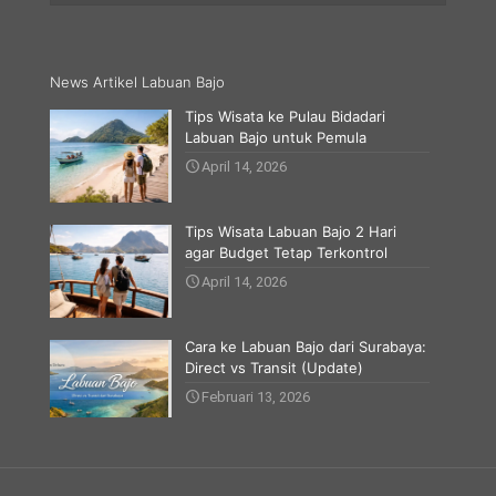
News Artikel Labuan Bajo
Tips Wisata ke Pulau Bidadari
Labuan Bajo untuk Pemula
April 14, 2026
Tips Wisata Labuan Bajo 2 Hari
agar Budget Tetap Terkontrol
April 14, 2026
Cara ke Labuan Bajo dari Surabaya:
Direct vs Transit (Update)
Februari 13, 2026