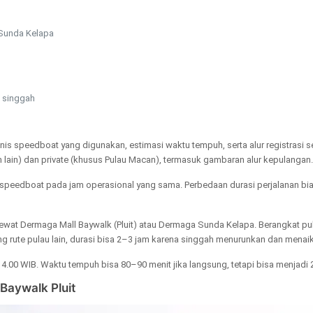
 Sunda Kelapa
a singgah
jenis speedboat yang digunakan, estimasi waktu tempuh, serta alur registrasi
lain) dan private (khusus Pulau Macan), termasuk gambaran alur kepulangan
 speedboat pada jam operasional yang sama. Perbedaan durasi perjalanan bia
ewat Dermaga Mall Baywalk (Pluit) atau Dermaga Sunda Kelapa. Berangkat pu
bung rute pulau lain, durasi bisa 2–3 jam karena singgah menurunkan dan men
4.00 WIB. Waktu tempuh bisa 80–90 menit jika langsung, tetapi bisa menjadi 
 Baywalk Pluit