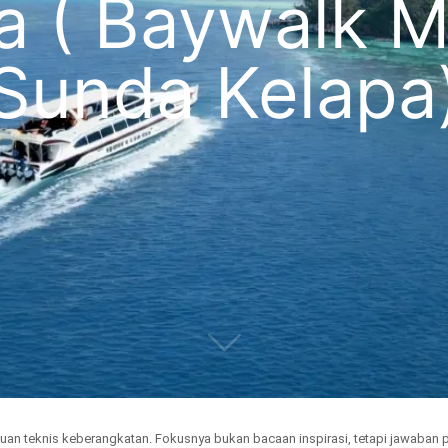
a ( Baywalk M
Sunda Kelapa
duan teknis keberangkatan. Fokusnya bukan bacaan inspirasi, tetapi jawaban 