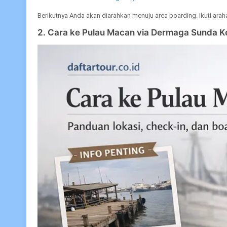
Berikutnya Anda akan diarahkan menuju area boarding. Ikuti arah
2. Cara ke Pulau Macan via Dermaga Sunda K