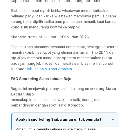
Kapan Siaba lebih tepat dipilih dibanding spot lain
Siaba lebih tepat dipilih ketika wisatawan memprioritaskan
peluang penyu dan ketika wisatawan membawa pemula. Siaba
kurang tepat dipilih ketika arus permukaan menarik kuat karena
kondisi itu mengurangi kontrol kelompok.
Skenario rute untuk 1 hari, 2D1N, dan 3D2N
Trip satu hari biasanya menuntut ritme cepat, sehingga operator
memilih kombinasi spot yang efisien dan aman. Trip 2D1N dan
trip 3D2N memberi ruang agar operator menempatkan Siaba
pada jam yang lebih ideal, dan wisatawan bisa melihat contoh
alur pada
labuan bajo 3 hari 2 malam
.
FAQ Snorkeling Siaba Labuan Bajo
Bagian ini menjawab pertanyaan inti tentang
snorkeling Siaba
Labuan Bajo
,
mencakup keamanan, arus, waktu terbaik, durasi, dan
perbandingan dengan spot lain di Komodo.
Apakah snorkeling Siaba aman untuk pemula?
Aman untuk pemula selama guide memilih
area