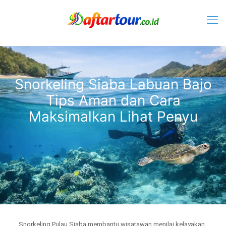
Snorkeling Siaba Labuan Bajo
Tips Aman dan Cara
Maksimalkan Lihat Penyu
Snorkeling Pulau Siaba membantu wisatawan menilai kelayakan