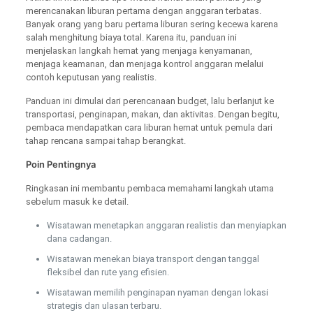
merencanakan liburan pertama dengan anggaran terbatas.
Banyak orang yang baru pertama liburan sering kecewa karena
salah menghitung biaya total. Karena itu, panduan ini
menjelaskan langkah hemat yang menjaga kenyamanan,
menjaga keamanan, dan menjaga kontrol anggaran melalui
contoh keputusan yang realistis.
Panduan ini dimulai dari perencanaan budget, lalu berlanjut ke
transportasi, penginapan, makan, dan aktivitas. Dengan begitu,
pembaca mendapatkan cara liburan hemat untuk pemula dari
tahap rencana sampai tahap berangkat.
Poin Pentingnya
Ringkasan ini membantu pembaca memahami langkah utama
sebelum masuk ke detail.
Wisatawan menetapkan anggaran realistis dan menyiapkan
dana cadangan.
Wisatawan menekan biaya transport dengan tanggal
fleksibel dan rute yang efisien.
Wisatawan memilih penginapan nyaman dengan lokasi
strategis dan ulasan terbaru.