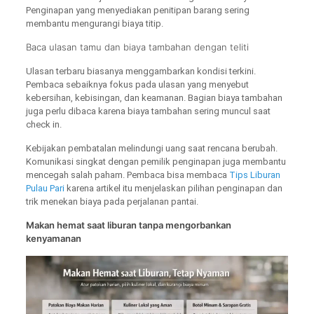
Penginapan yang menyediakan penitipan barang sering
membantu mengurangi biaya titip.
Baca ulasan tamu dan biaya tambahan dengan teliti
Ulasan terbaru biasanya menggambarkan kondisi terkini.
Pembaca sebaiknya fokus pada ulasan yang menyebut
kebersihan, kebisingan, dan keamanan. Bagian biaya tambahan
juga perlu dibaca karena biaya tambahan sering muncul saat
check in.
Kebijakan pembatalan melindungi uang saat rencana berubah.
Komunikasi singkat dengan pemilik penginapan juga membantu
mencegah salah paham. Pembaca bisa membaca
Tips Liburan
Pulau Pari
karena artikel itu menjelaskan pilihan penginapan dan
trik menekan biaya pada perjalanan pantai.
Makan hemat saat liburan tanpa mengorbankan
kenyamanan