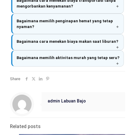
Bagaimana cara menekan biaya transportasi tanpa
mengorbankan kenyamanan?
Bagaimana memilih penginapan hemat yang tetap
nyaman?
Bagaimana cara menekan biaya makan saat liburan?
Bagaimana memilih aktivitas murah yang tetap seru?
Share
admin Labuan Bajo
Related posts