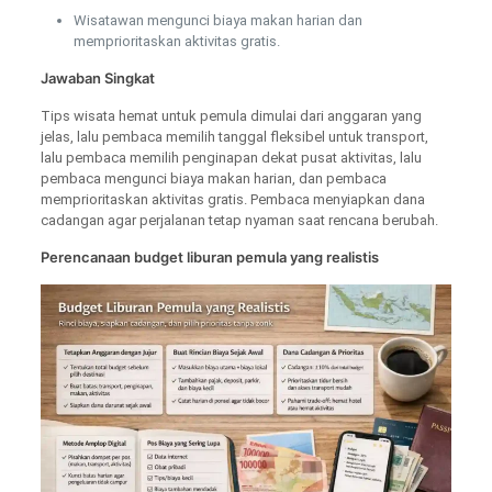
Wisatawan mengunci biaya makan harian dan
memprioritaskan aktivitas gratis.
Jawaban Singkat
Tips wisata hemat untuk pemula dimulai dari anggaran yang
jelas, lalu pembaca memilih tanggal fleksibel untuk transport,
lalu pembaca memilih penginapan dekat pusat aktivitas, lalu
pembaca mengunci biaya makan harian, dan pembaca
memprioritaskan aktivitas gratis. Pembaca menyiapkan dana
cadangan agar perjalanan tetap nyaman saat rencana berubah.
Perencanaan budget liburan pemula yang realistis