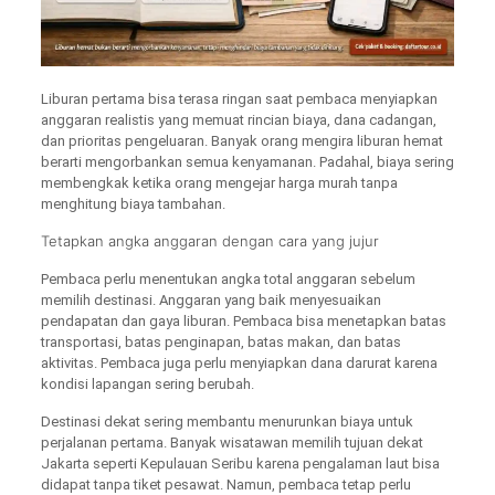
Liburan pertama bisa terasa ringan saat pembaca menyiapkan
anggaran realistis yang memuat rincian biaya, dana cadangan,
dan prioritas pengeluaran. Banyak orang mengira liburan hemat
berarti mengorbankan semua kenyamanan. Padahal, biaya sering
membengkak ketika orang mengejar harga murah tanpa
menghitung biaya tambahan.
Tetapkan angka anggaran dengan cara yang jujur
Pembaca perlu menentukan angka total anggaran sebelum
memilih destinasi. Anggaran yang baik menyesuaikan
pendapatan dan gaya liburan. Pembaca bisa menetapkan batas
transportasi, batas penginapan, batas makan, dan batas
aktivitas. Pembaca juga perlu menyiapkan dana darurat karena
kondisi lapangan sering berubah.
Destinasi dekat sering membantu menurunkan biaya untuk
perjalanan pertama. Banyak wisatawan memilih tujuan dekat
Jakarta seperti Kepulauan Seribu karena pengalaman laut bisa
didapat tanpa tiket pesawat. Namun, pembaca tetap perlu