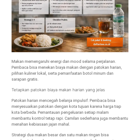
Makan memengaruhi energi dan mood selama perjalanan.
Pembaca bisa menekan biaya makan dengan patokan harian,
pilihan kuliner lokal, serta pemanfaatan botol minum dan
sarapan gratis.
Tetapkan patokan biaya makan harian yang jelas
Patokan harian mencegah belanja impulsif. Pembaca bisa
menyesuaikan patokan dengan kota tujuan karena harga tiap
kota berbeda. Pemantauan pengeluaran setiap malam
membantu kontrol tetap rapi. Camilan sederhana juga membantu
menahan kebiasaan jajan mahal.
Strategi dua makan besar dan satu makan ringan bisa