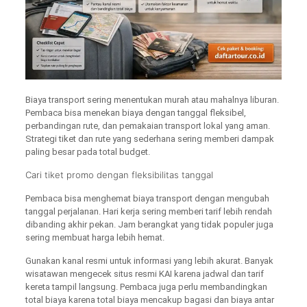
Biaya transport sering menentukan murah atau mahalnya liburan.
Pembaca bisa menekan biaya dengan tanggal fleksibel,
perbandingan rute, dan pemakaian transport lokal yang aman.
Strategi tiket dan rute yang sederhana sering memberi dampak
paling besar pada total budget.
Cari tiket promo dengan fleksibilitas tanggal
Pembaca bisa menghemat biaya transport dengan mengubah
tanggal perjalanan. Hari kerja sering memberi tarif lebih rendah
dibanding akhir pekan. Jam berangkat yang tidak populer juga
sering membuat harga lebih hemat.
Gunakan kanal resmi untuk informasi yang lebih akurat. Banyak
wisatawan mengecek situs resmi KAI karena jadwal dan tarif
kereta tampil langsung. Pembaca juga perlu membandingkan
total biaya karena total biaya mencakup bagasi dan biaya antar