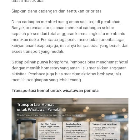
terasa masuk akal.
Siapkan dana cadangan dan tentukan prioritas
Dana cadangan memberi ruang aman saat terjadi perubahan.
Banyak perencana perjalanan memakai cadangan sekitar
sepuluh persen dari total anggaran karena angka itu membantu
menekan risiko. Pembaca juga perlu menentukan prioritas agar
kenyamanan tetap terjaga, misalnya tempat tidur yang bersih dan
akses transport yang mudah.
Setiap pilihan punya kompromi. Pembaca bisa menghemat hotel
dengan memilih homestay yang aman, lalu menaikkan anggaran
aktivitas. Pembaca juga bisa menekan aktivitas berbayar, lalu
memilih penginapan yang lebih tenang.
Transportasi hemat untuk wisatawan pemula