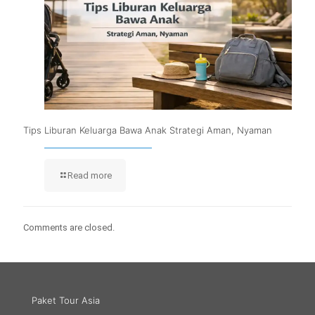
Tips Liburan Keluarga Bawa Anak Strategi Aman, Nyaman
Read more
Comments are closed.
Paket Tour Asia