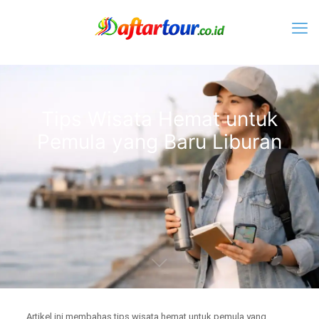
Tips Wisata Hemat untuk
Pemula yang Baru Liburan
Artikel ini membahas tips wisata hemat untuk pemula yang