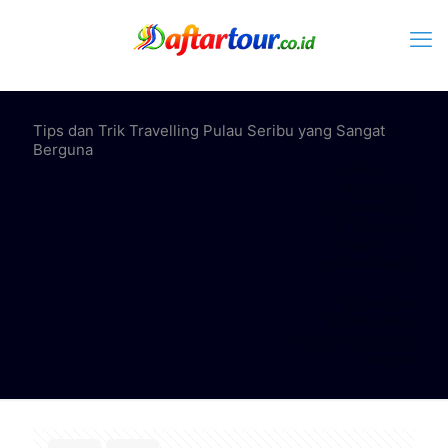
Tips dan Trik Travelling Pulau Seribu yang Sangat
Berguna
Home
Note Update
Daftartour.co.id
Info Destinasi
Wisata
kepulauan seribu
Tips dan Trik
Travelling Pulau
Seribu yang Sangat
Berguna