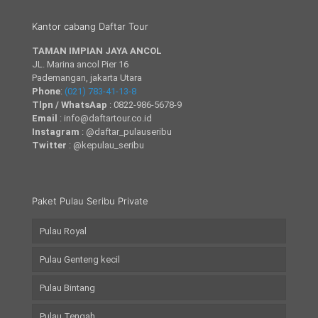
Kantor cabang Daftar Tour
TAMAN IMPIAN JAYA ANCOL
JL. Marina ancol Pier 16
Pademangan, jakarta Utara
Phone
:
(021) 783-41-13-8
Tlpn / WhatsAap
: 0822-986-5678-9
Email
: info@daftartour.co.id
Instagram
: @daftar_pulauseribu
Twitter
: @kepulau_seribu
Paket Pulau Seribu Private
Pulau Royal
Pulau Genteng kecil
Pulau Bintang
Pulau Tengah