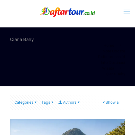
Qiana Bahy
Home
Note Update
Daftartour.co.id
Info Destinasi
Wisata
Qiana Bahy
Categories
Tags
Authors
Show all