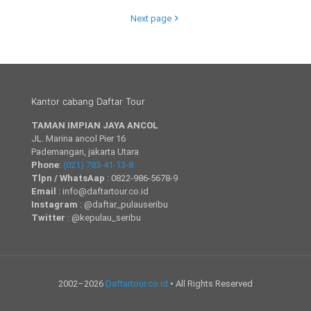
Next page
Kantor cabang Daftar Tour
TAMAN IMPIAN JAYA ANCOL
JL. Marina ancol Pier 16
Pademangan, jakarta Utara
Phone
:
(021) 783-41-13-8
Tlpn / WhatsAap
: 0822-986-5678-9
Email
: info@daftartour.co.id
Instagram
: @daftar_pulauseribu
Twitter
: @kepulau_seribu
2002–2026
Daftartour.co.id
• All Rights Reserved