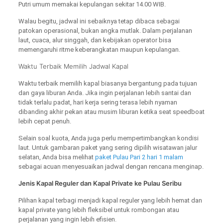
Putri umum memakai kepulangan sekitar 14.00 WIB.
Walau begitu, jadwal ini sebaiknya tetap dibaca sebagai
patokan operasional, bukan angka mutlak. Dalam perjalanan
laut, cuaca, alur singgah, dan kebijakan operator bisa
memengaruhi ritme keberangkatan maupun kepulangan.
Waktu Terbaik Memilih Jadwal Kapal
Waktu terbaik memilih kapal biasanya bergantung pada tujuan
dan gaya liburan Anda. Jika ingin perjalanan lebih santai dan
tidak terlalu padat, hari kerja sering terasa lebih nyaman
dibanding akhir pekan atau musim liburan ketika seat speedboat
lebih cepat penuh.
Selain soal kuota, Anda juga perlu mempertimbangkan kondisi
laut. Untuk gambaran paket yang sering dipilih wisatawan jalur
selatan, Anda bisa melihat
paket Pulau Pari 2 hari 1 malam
sebagai acuan menyesuaikan jadwal dengan rencana menginap.
Jenis Kapal Reguler dan Kapal Private ke Pulau Seribu
Pilihan kapal terbagi menjadi kapal reguler yang lebih hemat dan
kapal private yang lebih fleksibel untuk rombongan atau
perjalanan yang ingin lebih efisien.