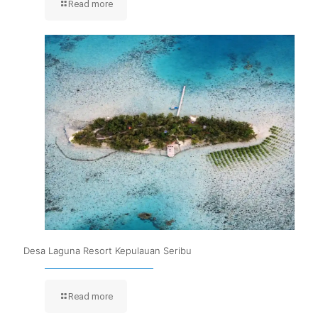
Read more
Desa Laguna Resort Kepulauan Seribu
Read more