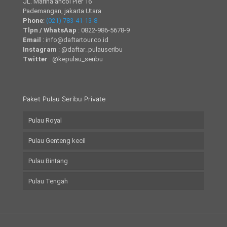
JL. Marina ancol Pier 16
Pademangan, jakarta Utara
Phone
:
(021) 783-41-13-8
Tlpn / WhatsAap
: 0822-986-5678-9
Email
: info@daftartour.co.id
Instagram
: @daftar_pulauseribu
Twitter
: @kepulau_seribu
Paket Pulau Seribu Private
Pulau Royal
Pulau Genteng kecil
Pulau Bintang
Pulau Tengah