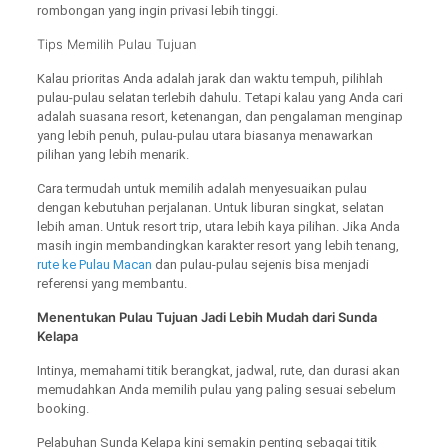
rombongan yang ingin privasi lebih tinggi.
Tips Memilih Pulau Tujuan
Kalau prioritas Anda adalah jarak dan waktu tempuh, pilihlah
pulau-pulau selatan terlebih dahulu. Tetapi kalau yang Anda cari
adalah suasana resort, ketenangan, dan pengalaman menginap
yang lebih penuh, pulau-pulau utara biasanya menawarkan
pilihan yang lebih menarik.
Cara termudah untuk memilih adalah menyesuaikan pulau
dengan kebutuhan perjalanan. Untuk liburan singkat, selatan
lebih aman. Untuk resort trip, utara lebih kaya pilihan. Jika Anda
masih ingin membandingkan karakter resort yang lebih tenang,
rute ke Pulau Macan
dan pulau-pulau sejenis bisa menjadi
referensi yang membantu.
Menentukan Pulau Tujuan Jadi Lebih Mudah dari Sunda
Kelapa
Intinya, memahami titik berangkat, jadwal, rute, dan durasi akan
memudahkan Anda memilih pulau yang paling sesuai sebelum
booking.
Pelabuhan Sunda Kelapa kini semakin penting sebagai titik