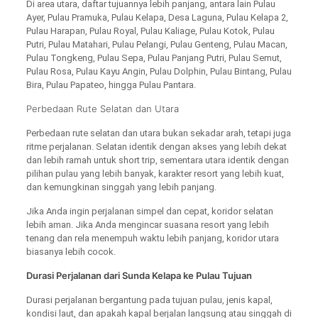
Di area utara, daftar tujuannya lebih panjang, antara lain Pulau
Ayer, Pulau Pramuka, Pulau Kelapa, Desa Laguna, Pulau Kelapa 2,
Pulau Harapan, Pulau Royal, Pulau Kaliage, Pulau Kotok, Pulau
Putri, Pulau Matahari, Pulau Pelangi, Pulau Genteng, Pulau Macan,
Pulau Tongkeng, Pulau Sepa, Pulau Panjang Putri, Pulau Semut,
Pulau Rosa, Pulau Kayu Angin, Pulau Dolphin, Pulau Bintang, Pulau
Bira, Pulau Papateo, hingga Pulau Pantara.
Perbedaan Rute Selatan dan Utara
Perbedaan rute selatan dan utara bukan sekadar arah, tetapi juga
ritme perjalanan. Selatan identik dengan akses yang lebih dekat
dan lebih ramah untuk short trip, sementara utara identik dengan
pilihan pulau yang lebih banyak, karakter resort yang lebih kuat,
dan kemungkinan singgah yang lebih panjang.
Jika Anda ingin perjalanan simpel dan cepat, koridor selatan
lebih aman. Jika Anda mengincar suasana resort yang lebih
tenang dan rela menempuh waktu lebih panjang, koridor utara
biasanya lebih cocok.
Durasi Perjalanan dari Sunda Kelapa ke Pulau Tujuan
Durasi perjalanan bergantung pada tujuan pulau, jenis kapal,
kondisi laut, dan apakah kapal berjalan langsung atau singgah di