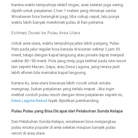
Karena waktu tempuhnya relatif ringan, area selatan juga sering
dipilih untuk perjalanan 2 hari 1 malam yang ritmenya santai.
Wisatawan bisa berangkat pagi, tiba cukup cepat, lalu punya
waktu lebih banyak menikmati pulau di hari pertama.
Estimasi Durasi ke Pulau Area Utara
Untuk area utara, waktu tempuhnya jelas lebih panjang. Pulau
Putri pada jalur reguler bisa berada di kisaran sekitar 2 jam 30
menit, tetapi dengan kapal langsung atau private dapat menjadi
sekitar 80–90 menit. Pola yang mirip juga terlihat pada rute resort
lain seperti Macan, Sepa, atau Desa Laguna, yang terasa jauh
lebih efisien bila memakai kapal langsung.
Karena itu, area utara biasanya lebih cocok untuk wisata
menginap, bukan perjalanan yang terlalu mepet. Jika ingin
melihat contoh pulau resort dengan ritme perjalanan seperti ini,
Desa Laguna Resort
layak dijadikan pembanding.
Pulau Pulau yang Bisa Dicapai dari Pelabuhan Sunda Kelapa
Dari Pelabuhan Sunda Kelapa, wisatawan bisa menjangkau
pulau wisata populer di area selatan maupun banyak pulau
resort di area utara.