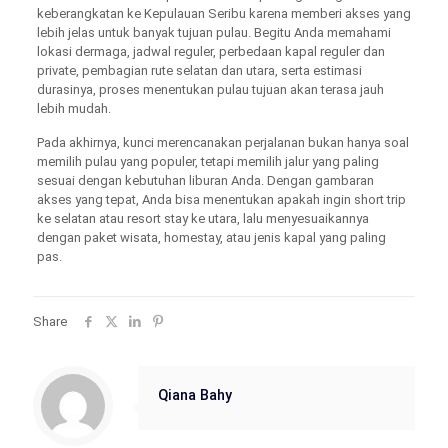
keberangkatan ke Kepulauan Seribu karena memberi akses yang
lebih jelas untuk banyak tujuan pulau. Begitu Anda memahami
lokasi dermaga, jadwal reguler, perbedaan kapal reguler dan
private, pembagian rute selatan dan utara, serta estimasi
durasinya, proses menentukan pulau tujuan akan terasa jauh
lebih mudah.
Pada akhirnya, kunci merencanakan perjalanan bukan hanya soal
memilih pulau yang populer, tetapi memilih jalur yang paling
sesuai dengan kebutuhan liburan Anda. Dengan gambaran
akses yang tepat, Anda bisa menentukan apakah ingin short trip
ke selatan atau resort stay ke utara, lalu menyesuaikannya
dengan paket wisata, homestay, atau jenis kapal yang paling
pas.
Share
Qiana Bahy