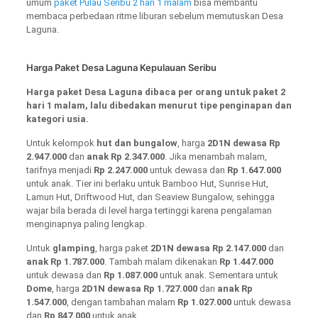
umum
paket Pulau Seribu 2 hari 1 malam
bisa membantu
membaca perbedaan ritme liburan sebelum memutuskan Desa
Laguna.
Harga Paket Desa Laguna Kepulauan Seribu
Harga paket Desa Laguna dibaca per orang untuk paket 2
hari 1 malam, lalu dibedakan menurut tipe penginapan dan
kategori usia.
Untuk kelompok
hut dan bungalow
, harga
2D1N dewasa Rp
2.947.000
dan
anak Rp 2.347.000
. Jika menambah malam,
tarifnya menjadi
Rp 2.247.000
untuk dewasa dan
Rp 1.647.000
untuk anak. Tier ini berlaku untuk Bamboo Hut, Sunrise Hut,
Lamun Hut, Driftwood Hut, dan Seaview Bungalow, sehingga
wajar bila berada di level harga tertinggi karena pengalaman
menginapnya paling lengkap.
Untuk
glamping
, harga paket
2D1N dewasa Rp 2.147.000
dan
anak Rp 1.787.000
. Tambah malam dikenakan
Rp 1.447.000
untuk dewasa dan
Rp 1.087.000
untuk anak. Sementara untuk
Dome
, harga
2D1N dewasa Rp 1.727.000
dan
anak Rp
1.547.000
, dengan tambahan malam
Rp 1.027.000
untuk dewasa
dan
Rp 847.000
untuk anak.