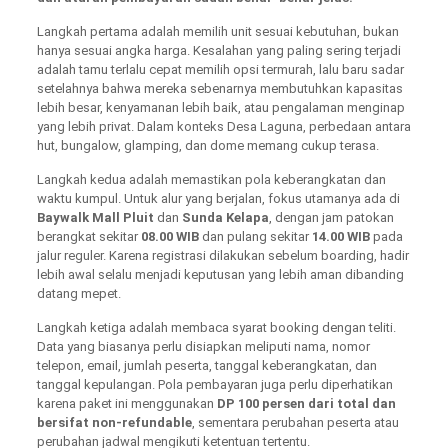
Langkah pertama adalah memilih unit sesuai kebutuhan, bukan
hanya sesuai angka harga. Kesalahan yang paling sering terjadi
adalah tamu terlalu cepat memilih opsi termurah, lalu baru sadar
setelahnya bahwa mereka sebenarnya membutuhkan kapasitas
lebih besar, kenyamanan lebih baik, atau pengalaman menginap
yang lebih privat. Dalam konteks Desa Laguna, perbedaan antara
hut, bungalow, glamping, dan dome memang cukup terasa.
Langkah kedua adalah memastikan pola keberangkatan dan
waktu kumpul. Untuk alur yang berjalan, fokus utamanya ada di
Baywalk Mall Pluit
dan
Sunda Kelapa
, dengan jam patokan
berangkat sekitar
08.00 WIB
dan pulang sekitar
14.00 WIB
pada
jalur reguler. Karena registrasi dilakukan sebelum boarding, hadir
lebih awal selalu menjadi keputusan yang lebih aman dibanding
datang mepet.
Langkah ketiga adalah membaca syarat booking dengan teliti.
Data yang biasanya perlu disiapkan meliputi nama, nomor
telepon, email, jumlah peserta, tanggal keberangkatan, dan
tanggal kepulangan. Pola pembayaran juga perlu diperhatikan
karena paket ini menggunakan
DP 100 persen dari total dan
bersifat non-refundable
, sementara perubahan peserta atau
perubahan jadwal mengikuti ketentuan tertentu.