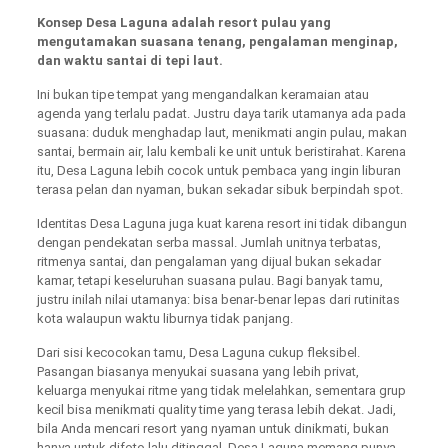
Konsep Desa Laguna adalah resort pulau yang
mengutamakan suasana tenang, pengalaman menginap,
dan waktu santai di tepi laut.
Ini bukan tipe tempat yang mengandalkan keramaian atau
agenda yang terlalu padat. Justru daya tarik utamanya ada pada
suasana: duduk menghadap laut, menikmati angin pulau, makan
santai, bermain air, lalu kembali ke unit untuk beristirahat. Karena
itu, Desa Laguna lebih cocok untuk pembaca yang ingin liburan
terasa pelan dan nyaman, bukan sekadar sibuk berpindah spot.
Identitas Desa Laguna juga kuat karena resort ini tidak dibangun
dengan pendekatan serba massal. Jumlah unitnya terbatas,
ritmenya santai, dan pengalaman yang dijual bukan sekadar
kamar, tetapi keseluruhan suasana pulau. Bagi banyak tamu,
justru inilah nilai utamanya: bisa benar-benar lepas dari rutinitas
kota walaupun waktu liburnya tidak panjang.
Dari sisi kecocokan tamu, Desa Laguna cukup fleksibel.
Pasangan biasanya menyukai suasana yang lebih privat,
keluarga menyukai ritme yang tidak melelahkan, sementara grup
kecil bisa menikmati quality time yang terasa lebih dekat. Jadi,
bila Anda mencari resort yang nyaman untuk dinikmati, bukan
hanya untuk difoto lalu ditinggal, Desa Laguna memang punya