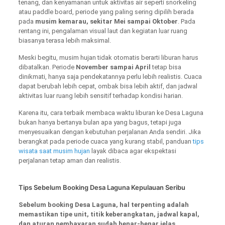
tenang, dan kenyamanan untuk aktivitas air seperti snorkeling
atau paddle board, periode yang paling sering dipilih berada
pada
musim kemarau, sekitar Mei sampai Oktober
. Pada
rentang ini, pengalaman visual laut dan kegiatan luar ruang
biasanya terasa lebih maksimal.
Meski begitu, musim hujan tidak otomatis berarti liburan harus
dibatalkan. Periode
November sampai April
tetap bisa
dinikmati, hanya saja pendekatannya perlu lebih realistis. Cuaca
dapat berubah lebih cepat, ombak bisa lebih aktif, dan jadwal
aktivitas luar ruang lebih sensitif terhadap kondisi harian.
Karena itu, cara terbaik membaca waktu liburan ke Desa Laguna
bukan hanya bertanya bulan apa yang bagus, tetapi juga
menyesuaikan dengan kebutuhan perjalanan Anda sendiri. Jika
berangkat pada periode cuaca yang kurang stabil, panduan
tips
wisata saat musim hujan
layak dibaca agar ekspektasi
perjalanan tetap aman dan realistis.
Tips Sebelum Booking Desa Laguna Kepulauan Seribu
Sebelum booking Desa Laguna, hal terpenting adalah
memastikan tipe unit, titik keberangkatan, jadwal kapal,
dan aturan pembayaran sudah benar-benar jelas.