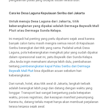
pengalaman pulau yang didapat sudah terasa utuh.
Cara ke Desa Laguna Kepulauan Seribu dari Jakarta
Untuk menuju Desa Laguna dari Jakarta, titik
keberangkatan yang dipakai adalah Dermaga Baywalk Mall
Pluit atau Dermaga Sunda Kelapa.
Ini menjadi hal penting yang perlu dipahami sejak awal karena
banyak calon tamu masih mengira semua resort di Kepulauan
Seribu berangkat dari titik yang sama. Padahal untuk Desa
Laguna, pola keberangkatan mengikuti jalur yang sudah dipakai
dalam operasional saat ini, yaitu Baywalk dan Sunda Kelapa.
Jika Anda ingin memahami alurnya lebih dulu, pembahasan
tentang
pemberangkatan kapal Pulau Seribu dari Dermaga
Baywalk Mall Pluit
bisa dijadikan acuan sebelum hari
keberangkatan.
Dari rumah, hotel, atau titik awal di Jakarta, langkah terbaik
adalah berangkat lebih pagi dan datang dengan waktu yang
longgar. Transport laut sangat bergantung pada ketepatan
waktu, proses registrasi, dan kesiapan manifest penumpang.
Karena itu, datang terlalu mepet hanya akan membuat perjalanan
terasa tergesa sejak awal.