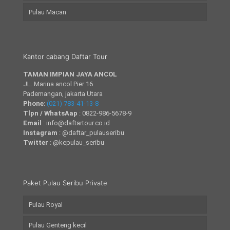
Pulau Macan
Kantor cabang Daftar Tour
TAMAN IMPIAN JAYA ANCOL
JL. Marina ancol Pier 16
Pademangan, jakarta Utara
Phone
:
(021) 783-41-13-8
Tlpn / WhatsAap
: 0822-986-5678-9
Email
: info@daftartour.co.id
Instagram
: @daftar_pulauseribu
Twitter
: @kepulau_seribu
Paket Pulau Seribu Private
Pulau Royal
Pulau Genteng kecil