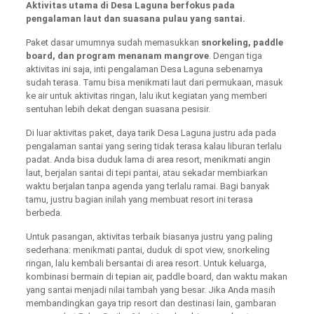
Aktivitas utama di Desa Laguna berfokus pada
pengalaman laut dan suasana pulau yang santai.
Paket dasar umumnya sudah memasukkan
snorkeling, paddle
board, dan program menanam mangrove
. Dengan tiga
aktivitas ini saja, inti pengalaman Desa Laguna sebenarnya
sudah terasa. Tamu bisa menikmati laut dari permukaan, masuk
ke air untuk aktivitas ringan, lalu ikut kegiatan yang memberi
sentuhan lebih dekat dengan suasana pesisir.
Di luar aktivitas paket, daya tarik Desa Laguna justru ada pada
pengalaman santai yang sering tidak terasa kalau liburan terlalu
padat. Anda bisa duduk lama di area resort, menikmati angin
laut, berjalan santai di tepi pantai, atau sekadar membiarkan
waktu berjalan tanpa agenda yang terlalu ramai. Bagi banyak
tamu, justru bagian inilah yang membuat resort ini terasa
berbeda.
Untuk pasangan, aktivitas terbaik biasanya justru yang paling
sederhana: menikmati pantai, duduk di spot view, snorkeling
ringan, lalu kembali bersantai di area resort. Untuk keluarga,
kombinasi bermain di tepian air, paddle board, dan waktu makan
yang santai menjadi nilai tambah yang besar. Jika Anda masih
membandingkan gaya trip resort dan destinasi lain, gambaran