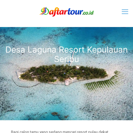
Desa Laguna Resort Kepulauan
Seribu
Bagi calon tamu yang sedang mencari resort pulau dekat