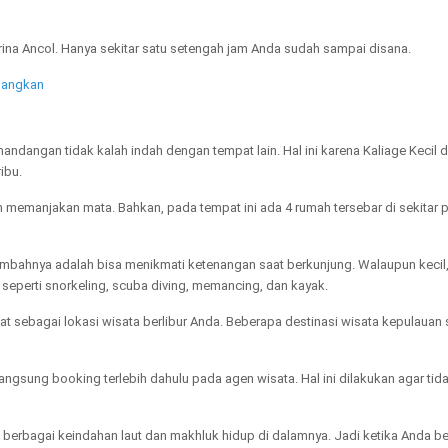
ina Ancol. Hanya sekitar satu setengah jam Anda sudah sampai disana.
mbangkan
andangan tidak kalah indah dengan tempat lain. Hal ini karena Kaliage Kecil
ibu.
n memanjakan mata. Bahkan, pada tempat ini ada 4 rumah tersebar di sekitar p
ai tambahnya adalah bisa menikmati ketenangan saat berkunjung. Walaupun kecil
seperti snorkeling, scuba diving, memancing, dan kayak.
pat sebagai lokasi wisata berlibur Anda. Beberapa destinasi wisata kepulauan
langsung booking terlebih dahulu pada agen wisata. Hal ini dilakukan agar ti
n berbagai keindahan laut dan makhluk hidup di dalamnya. Jadi ketika Anda b