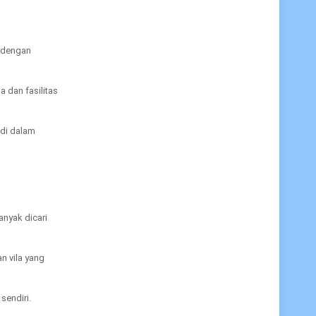
t dengan
a dan fasilitas
 di dalam
nyak dicari
n vila yang
sendiri.