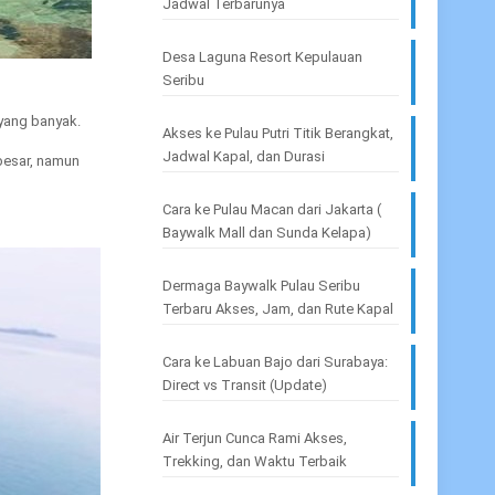
Jadwal Terbarunya
Desa Laguna Resort Kepulauan
Seribu
yang banyak.
Akses ke Pulau Putri Titik Berangkat,
Jadwal Kapal, dan Durasi
besar, namun
Cara ke Pulau Macan dari Jakarta (
Baywalk Mall dan Sunda Kelapa)
Dermaga Baywalk Pulau Seribu
Terbaru Akses, Jam, dan Rute Kapal
Cara ke Labuan Bajo dari Surabaya:
Direct vs Transit (Update)
Air Terjun Cunca Rami Akses,
Trekking, dan Waktu Terbaik