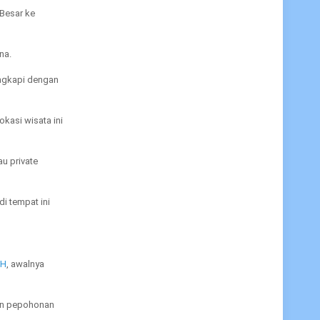
 Besar ke
na.
engkapi dengan
okasi wisata ini
u private
di tempat ini
 H
, awalnya
kan pepohonan