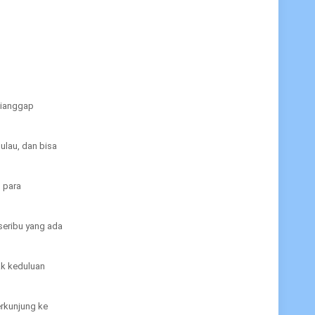
 dianggap
ulau, dan bisa
, para
 seribu yang ada
dak keduluan
erkunjung ke