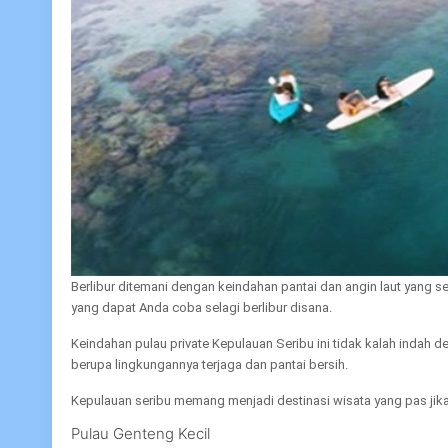
Berlibur ditemani dengan keindahan pantai dan angin laut yang s
yang dapat Anda coba selagi berlibur disana.
Keindahan pulau private Kepulauan Seribu ini tidak kalah indah den
berupa lingkungannya terjaga dan pantai bersih.
Kepulauan seribu memang menjadi destinasi wisata yang pas jika 
Pulau Genteng Kecil