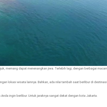
ejuk, memang dapat menenangkan jiwa. Terlebih lagi, dengan berbagai macam a
gan lokasi wisata lainnya. Bahkan, ada nilai tambah saat berlibur di destinasi 
Anda ingin berlibur. Untuk jaraknya sangat dekat dengan kota Jakarta.