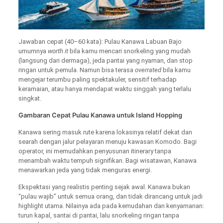
Jawaban cepat (40–60 kata): Pulau Kanawa Labuan Bajo
umumnya
worth it
bila kamu mencari snorkeling yang mudah
(langsung dari dermaga), jeda pantai yang nyaman, dan stop
ringan untuk pemula. Namun bisa terasa
overrated
bila kamu
mengejar terumbu paling spektakuler, sensitif terhadap
keramaian, atau hanya mendapat waktu singgah yang terlalu
singkat.
Gambaran Cepat Pulau Kanawa untuk Island Hopping
Kanawa sering masuk rute karena lokasinya relatif dekat dan
searah dengan jalur pelayaran menuju kawasan Komodo. Bagi
operator, ini memudahkan penyusunan itinerary tanpa
menambah waktu tempuh signifikan. Bagi wisatawan, Kanawa
menawarkan jeda yang tidak menguras energi.
Ekspektasi yang realistis penting sejak awal. Kanawa bukan
“pulau wajib” untuk semua orang, dan tidak dirancang untuk jadi
highlight utama. Nilainya ada pada kemudahan dan kenyamanan:
turun kapal, santai di pantai, lalu snorkeling ringan tanpa