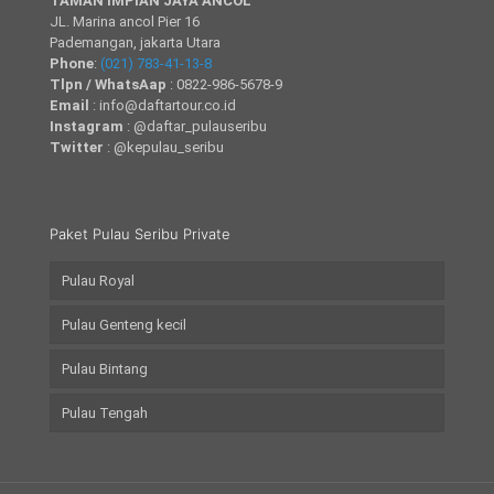
TAMAN IMPIAN JAYA ANCOL
JL. Marina ancol Pier 16
Pademangan, jakarta Utara
Phone
:
(021) 783-41-13-8
Tlpn / WhatsAap
: 0822-986-5678-9
Email
: info@daftartour.co.id
Instagram
: @daftar_pulauseribu
Twitter
: @kepulau_seribu
Paket Pulau Seribu Private
Pulau Royal
Pulau Genteng kecil
Pulau Bintang
Pulau Tengah