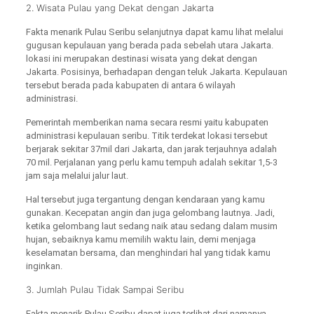
2. Wisata Pulau yang Dekat dengan Jakarta
Fakta menarik Pulau Seribu selanjutnya dapat kamu lihat melalui
gugusan kepulauan yang berada pada sebelah utara Jakarta.
lokasi ini merupakan destinasi wisata yang dekat dengan
Jakarta. Posisinya, berhadapan dengan teluk Jakarta. Kepulauan
tersebut berada pada kabupaten di antara 6 wilayah
administrasi.
Pemerintah memberikan nama secara resmi yaitu kabupaten
administrasi kepulauan seribu. Titik terdekat lokasi tersebut
berjarak sekitar 37mil dari Jakarta, dan jarak terjauhnya adalah
70 mil. Perjalanan yang perlu kamu tempuh adalah sekitar 1,5-3
jam saja melalui jalur laut.
Hal tersebut juga tergantung dengan kendaraan yang kamu
gunakan. Kecepatan angin dan juga gelombang lautnya. Jadi,
ketika gelombang laut sedang naik atau sedang dalam musim
hujan, sebaiknya kamu memilih waktu lain, demi menjaga
keselamatan bersama, dan menghindari hal yang tidak kamu
inginkan.
3. Jumlah Pulau Tidak Sampai Seribu
Fakta menarik Pulau Seribu dapat juga terlihat dari namanya.