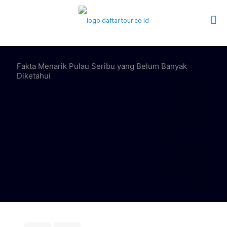
Fakta Menarik Pulau Seribu yang Belum Banyak
Diketahui
Home
Note Update
Daftartour.co.id
Info Destinasi
Wisata
kepulauan seribu
Fakta Menarik
Pulau Seribu yang
Belum Banyak
Diketahui