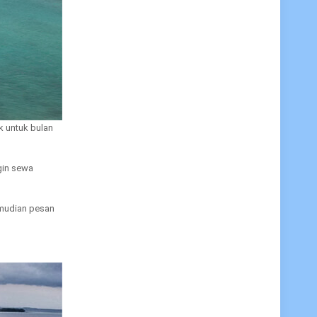
k untuk bulan
gin sewa
emudian pesan