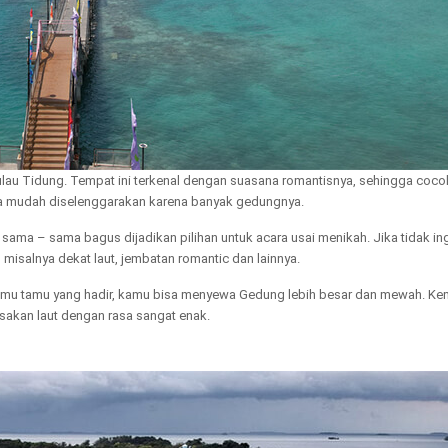
ulau Tidung. Tempat ini terkenal dengan suasana romantisnya, sehingga coco
ga mudah diselenggarakan karena banyak gedungnya.
sama – sama bagus dijadikan pilihan untuk acara usai menikah. Jika tidak in
misalnya dekat laut, jembatan romantic dan lainnya.
amu tamu yang hadir, kamu bisa menyewa Gedung lebih besar dan mewah. K
sakan laut dengan rasa sangat enak.