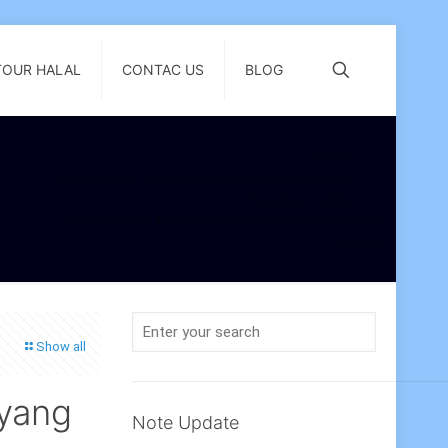
TOUR HALAL
CONTAC US
BLOG
Home
Note Update Daftartour.co.id Info Destinasi Wisata
kepulauan seribu
7 Rekomendasi Tempat Resepsi Kepulauan Seribu yang
Eksklusif
Show all
 yang
Note Update