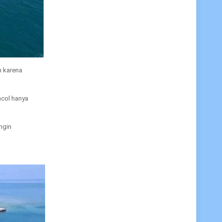
h karena
ncol hanya
ngin