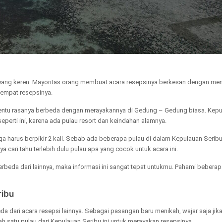
 yang keren. Mayoritas orang membuat acara resepsinya berkesan dengan m
tempat resepsinya.
tentu rasanya berbeda dengan merayakannya di Gedung – Gedung biasa. Kepu
eperti ini, karena ada pulau resort dan keindahan alamnya.
a harus berpikir 2 kali. Sebab ada beberapa pulau di dalam Kepulauan Serib
ya cari tahu terlebih dulu pulau apa yang cocok untuk acara ini.
erbeda dari lainnya, maka informasi ini sangat tepat untukmu. Pahami beberapa
ribu
 dari acara resepsi lainnya. Sebagai pasangan baru menikah, wajar saja jika
 satu pulau dari Kepulauan Seribu ini untuk merayakan resepsinya.