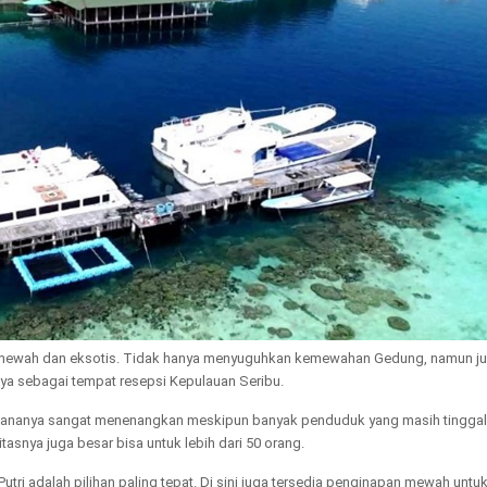
t mewah dan eksotis. Tidak hanya menyuguhkan kemewahan Gedung, namun j
nya sebagai tempat resepsi Kepulauan Seribu.
sananya sangat menenangkan meskipun banyak penduduk yang masih tinggal 
asnya juga besar bisa untuk lebih dari 50 orang.
tri adalah pilihan paling tepat. Di sini juga tersedia penginapan mewah untu