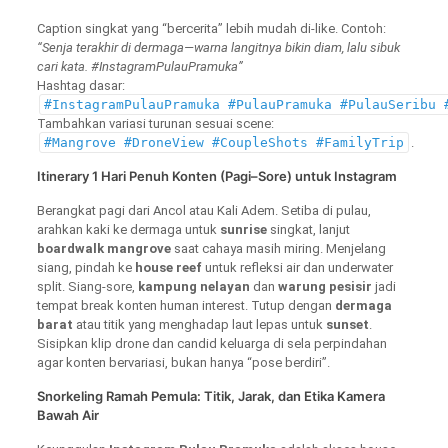
Caption singkat yang “bercerita” lebih mudah di-like. Contoh:
“Senja terakhir di dermaga—warna langitnya bikin diam, lalu sibuk
cari kata. #InstagramPulauPramuka”
Hashtag dasar:
#InstagramPulauPramuka #PulauPramuka #
PulauSeribu
#
Tambahkan variasi turunan sesuai scene:
#Mangrove #DroneView #CoupleShots #FamilyTrip
.
Itinerary 1 Hari Penuh Konten (Pagi–Sore) untuk Instagram
Berangkat pagi dari Ancol atau Kali Adem. Setiba di pulau,
arahkan kaki ke dermaga untuk
sunrise
singkat, lanjut
boardwalk mangrove
saat cahaya masih miring. Menjelang
siang, pindah ke
house reef
untuk refleksi air dan underwater
split. Siang-sore,
kampung nelayan
dan
warung pesisir
jadi
tempat break konten human interest. Tutup dengan
dermaga
barat
atau titik yang menghadap laut lepas untuk
sunset
.
Sisipkan klip drone dan candid keluarga di sela perpindahan
agar konten bervariasi, bukan hanya “pose berdiri”.
Snorkeling Ramah Pemula: Titik, Jarak, dan Etika Kamera
Bawah Air