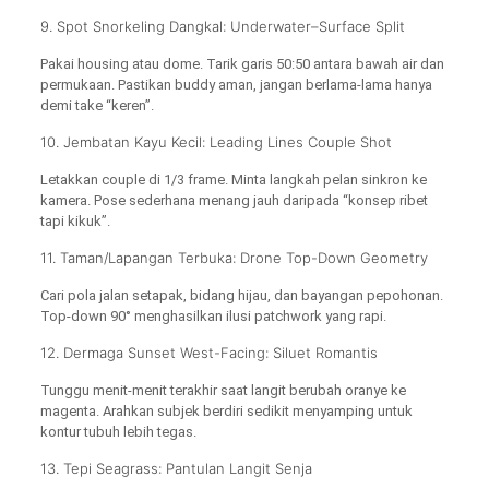
9. Spot Snorkeling Dangkal: Underwater–Surface Split
Pakai housing atau dome. Tarik garis 50:50 antara bawah air dan
permukaan. Pastikan buddy aman, jangan berlama-lama hanya
demi take “keren”.
10. Jembatan Kayu Kecil: Leading Lines Couple Shot
Letakkan couple di 1/3 frame. Minta langkah pelan sinkron ke
kamera. Pose sederhana menang jauh daripada “konsep ribet
tapi kikuk”.
11. Taman/Lapangan Terbuka: Drone Top-Down Geometry
Cari pola jalan setapak, bidang hijau, dan bayangan pepohonan.
Top-down 90° menghasilkan ilusi patchwork yang rapi.
12. Dermaga Sunset West-Facing: Siluet Romantis
Tunggu menit-menit terakhir saat langit berubah oranye ke
magenta. Arahkan subjek berdiri sedikit menyamping untuk
kontur tubuh lebih tegas.
13. Tepi Seagrass: Pantulan Langit Senja