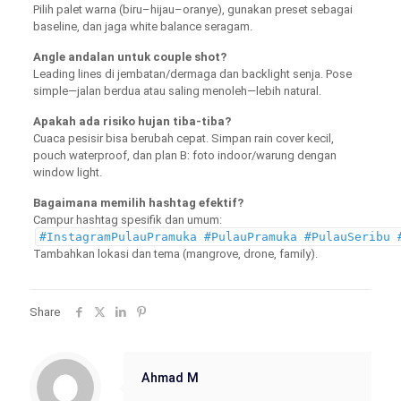
Pilih palet warna (biru–hijau–oranye), gunakan preset sebagai
baseline, dan jaga white balance seragam.
Angle andalan untuk couple shot?
Leading lines di jembatan/dermaga dan backlight senja. Pose
simple—jalan berdua atau saling menoleh—lebih natural.
Apakah ada risiko hujan tiba-tiba?
Cuaca pesisir bisa berubah cepat. Simpan rain cover kecil,
pouch waterproof, dan plan B: foto indoor/warung dengan
window light.
Bagaimana memilih hashtag efektif?
Campur hashtag spesifik dan umum:
#InstagramPulauPramuka #PulauPramuka #PulauSeribu 
Tambahkan lokasi dan tema (mangrove, drone, family).
Share
Ahmad M