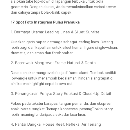
sisipkan take top-down di lapangan terbuka untuk pola
geometris. Dengan alur ini, Anda memaksimalkan variasi scene
dan cahaya tanpa bolak-balik capek.
17 Spot Foto Instagram Pulau Pramuka
1. Dermaga Utama: Leading Lines & Siluet Sunrise
Gunakan garis papan dermaga sebagai leading lines. Datang
lebih pagi dari kapal lain untuk siluet human figure single—clean,
dramatis, dan aman dari fotobomber.
2. Boardwalk Mangrove: Frame Natural & Depth
Daun dan akar mangrove bisa jadi frame alami. Tembak sedikit
low-angle untuk menambah kedalaman; hindari siang tepat di
sini karena highlight cepat blown-out.
3. Penangkaran Penyu: Story Edukasi & Close-Up Detail
Fokus pada tekstur karapas, tangan pemandu, dan ekspresi
anak. Narasi singkat “kenapa konservasi penting” bikin Story
lebih meaningful daripada sekadar lucu-lucu.
4. Pantai Dangkal House Reef: Refleksi Air Tenang