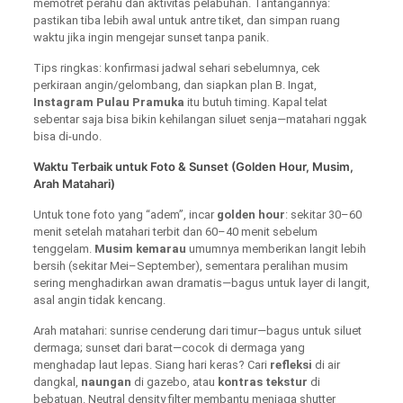
memotret perahu dan aktivitas pelabuhan. Tantangannya:
pastikan tiba lebih awal untuk antre tiket, dan simpan ruang
waktu jika ingin mengejar sunset tanpa panik.
Tips ringkas: konfirmasi jadwal sehari sebelumnya, cek
perkiraan angin/gelombang, dan siapkan plan B. Ingat,
Instagram Pulau Pramuka
itu butuh timing. Kapal telat
sebentar saja bisa bikin kehilangan siluet senja—matahari nggak
bisa di-undo.
Waktu Terbaik untuk Foto & Sunset (Golden Hour, Musim,
Arah Matahari)
Untuk tone foto yang “adem”, incar
golden hour
: sekitar 30–60
menit setelah matahari terbit dan 60–40 menit sebelum
tenggelam.
Musim kemarau
umumnya memberikan langit lebih
bersih (sekitar Mei–September), sementara peralihan musim
sering menghadirkan awan dramatis—bagus untuk layer di langit,
asal angin tidak kencang.
Arah matahari: sunrise cenderung dari timur—bagus untuk siluet
dermaga; sunset dari barat—cocok di dermaga yang
menghadap laut lepas. Siang hari keras? Cari
refleksi
di air
dangkal,
naungan
di gazebo, atau
kontras tekstur
di
bebatuan. Neutral density filter membantu menjaga shutter