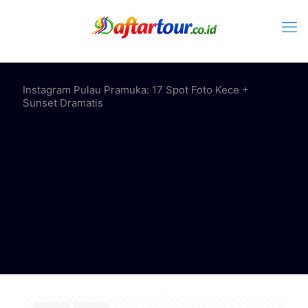
Instagram Pulau Pramuka: 17 Spot Foto Kece +
Sunset Dramatis
Home
Note Update
Daftartour.co.id
Info Destinasi
Wisata
kepulauan seribu
Instagram Pulau
Pramuka: 17 Spot
Foto Kece + Sunset
Dramatis