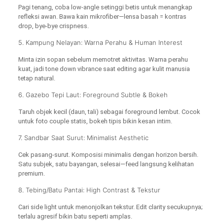
Pagi tenang, coba low-angle setinggi betis untuk menangkap
refleksi awan. Bawa kain mikrofiber—lensa basah = kontras
drop, bye-bye crispness.
5. Kampung Nelayan: Warna Perahu & Human Interest
Minta izin sopan sebelum memotret aktivitas. Warna perahu
kuat, jadi tone down vibrance saat editing agar kulit manusia
tetap natural.
6. Gazebo Tepi Laut: Foreground Subtle & Bokeh
Taruh objek kecil (daun, tali) sebagai foreground lembut. Cocok
untuk foto couple statis, bokeh tipis bikin kesan intim.
7. Sandbar Saat Surut: Minimalist Aesthetic
Cek pasang-surut. Komposisi minimalis dengan horizon bersih.
Satu subjek, satu bayangan, selesai—feed langsung kelihatan
premium.
8. Tebing/Batu Pantai: High Contrast & Tekstur
Cari side light untuk menonjolkan tekstur. Edit clarity secukupnya;
terlalu agresif bikin batu seperti amplas.