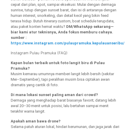
cepat dari plan, spot, sampai eksekusi. Mulai dengan dermaga
sunrise, tutup dengan sunset barat, dan isi di antaranya dengan
human interest, snorkeling, dan detail kecil yang bikin feed
terasa hidup. Butuh itinerary custom, boat schedule terupdate,
atau paket konten hemat waktu?
DM/WhatsApp sekarang—
biar kami atur teknisnya, Anda fokus memburu cahaya.
sumber :
https://www.instagram.com/pulaupramuka.kepulauanseribu/
Instagram Pulau Pramuka (FAQ)
Kapan bulan terbaik untuk foto langit biru di Pulau
Pramuka?
Musim kemarau umumnya memberi langit lebih bersih (sekitar
Mei–September), tapi peralihan musim bisa ciptakan awan
dramatis yang cantik di foto.
Di mana lokasi sunset paling aman dari crowd?
Dermaga yang menghadap barat biasanya favorit; datang lebih
awal 20–30 menit untuk posisi, lalu bertahan sampai menit
terakhir warna langit.
Apakah aman bawa drone?
Selama patuh aturan lokal, hindari kerumunan, dan jaga jarak dari