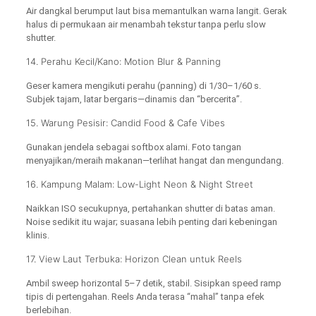
Air dangkal berumput laut bisa memantulkan warna langit. Gerak
halus di permukaan air menambah tekstur tanpa perlu slow
shutter.
14. Perahu Kecil/Kano: Motion Blur & Panning
Geser kamera mengikuti perahu (panning) di 1/30–1/60 s.
Subjek tajam, latar bergaris—dinamis dan “bercerita”.
15. Warung Pesisir: Candid Food & Cafe Vibes
Gunakan jendela sebagai softbox alami. Foto tangan
menyajikan/meraih makanan—terlihat hangat dan mengundang.
16. Kampung Malam: Low-Light Neon & Night Street
Naikkan ISO secukupnya, pertahankan shutter di batas aman.
Noise sedikit itu wajar; suasana lebih penting dari kebeningan
klinis.
17. View Laut Terbuka: Horizon Clean untuk Reels
Ambil sweep horizontal 5–7 detik, stabil. Sisipkan speed ramp
tipis di pertengahan. Reels Anda terasa “mahal” tanpa efek
berlebihan.