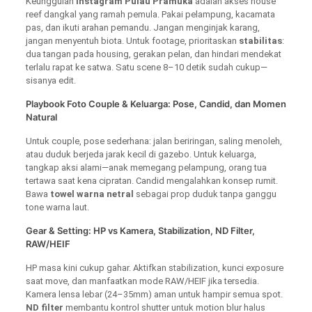
Keunggulan
Instagram Pulau Pramuka
adalah akses house
reef dangkal yang ramah pemula. Pakai pelampung, kacamata
pas, dan ikuti arahan pemandu. Jangan menginjak karang,
jangan menyentuh biota. Untuk footage, prioritaskan
stabilitas
:
dua tangan pada housing, gerakan pelan, dan hindari mendekat
terlalu rapat ke satwa. Satu scene 8–10 detik sudah cukup—
sisanya edit.
Playbook Foto Couple & Keluarga: Pose, Candid, dan Momen
Natural
Untuk couple, pose sederhana: jalan beriringan, saling menoleh,
atau duduk berjeda jarak kecil di gazebo. Untuk keluarga,
tangkap aksi alami—anak memegang pelampung, orang tua
tertawa saat kena cipratan. Candid mengalahkan konsep rumit.
Bawa
towel warna netral
sebagai prop duduk tanpa ganggu
tone warna laut.
Gear & Setting: HP vs Kamera, Stabilization, ND Filter,
RAW/HEIF
HP masa kini cukup gahar. Aktifkan stabilization, kunci exposure
saat move, dan manfaatkan mode RAW/HEIF jika tersedia.
Kamera lensa lebar (24–35mm) aman untuk hampir semua spot.
ND filter
membantu kontrol shutter untuk motion blur halus