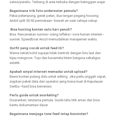
satwa/perahu. Terbang di area terbuka dengan ketinggian wajar.
Bagaimana trik foto underwater pemula?
Pakai pelampung, gerak pelan, dua tangan pegang housing.
Ambil split 50:50 permukaan–bawah air saat cahaya cukup.
Bisa hunting konten satu hari penuh?
Bisa. Rencanakan sunrise–siang refleksi–sore human interest–
sunset. Speedboat Ancol memudahkan manajemen waktu.
Outfit yang cocok untuk feed IG?
Warna netral/solid supaya tidak bentrok dengan biru laut dan
hijau mangrove. Topi dan kacamata hitam berguna sekaligus
estetik.
Apakah sinyal internet memadai untuk upload?
Bawa konten pulang dulu untuk editing. Jika perlu unggah cepat,
siapkan paket data dari operator yang biasa kuat di Kepulauan
Seribu—hasil bisa bervariasi.
Perlu guide untuk snorkeling?
Disarankan, terutama pemula. Guide tahu titik aman dan bisa
bantu dokumentasi dasar.
Bagaimana menjaga tone feed tetap konsisten?