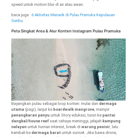
speed untuk motion blur di air atau awan.
baca juga :
6 Aktivitas Menarik di Pulau Pramuka Kepulauan
Seribu
Peta Singkat Area & Alur Konten Instagram Pulau Pramuka
Bayangkan pulau sebagai loop konten: mulai dari
dermaga
utama
(pagi), lanjut ke
boardwalk mangrove
, mampir
penangkaran penyu
untuk Story edukasi, turun ke
pantai
dangkal/house reef
saat cahaya meninggi, jelajah
kampung
nelayan
untuk human interest, break di
warung pesisir
, lalu
kembali ke
dermaga barat
untuk sunset. Jika bawa drone,