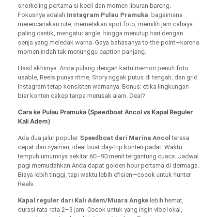
snorkeling pertama si kecil dan momen liburan bareng.
Fokusnya adalah
Instagram Pulau Pramuka
: bagaimana
merencanakan rute, memetakan spot foto, memilih jam cahaya
paling cantik, mengatur angle, hingga menutup hari dengan
senja yang meledak warna. Gaya bahasanya to-the-point—karena
momen indah tak menunggu caption panjang.
Hasil akhirnya: Anda pulang dengan kartu memori penuh foto
usable, Reels punya ritme, Story nggak putus di tengah, dan grid
Instagram tetap konsisten warnanya. Bonus: etika lingkungan
biar konten cakep tanpa merusak alam. Deal?
Cara ke
Pulau Pramuka
(Speedboat Ancol vs Kapal Reguler
Kali Adem)
Ada dua jalur populer.
Speedboat dari Marina Ancol
terasa
cepat dan nyaman, ideal buat day-trip konten padat. Waktu
tempuh umumnya sekitar 60–90 menit tergantung cuaca. Jadwal
pagi memudahkan Anda dapat golden hour pertama di dermaga.
Biaya lebih tinggi, tapi waktu lebih efisien—cocok untuk hunter
Reels.
Kapal reguler dari Kali Adem/Muara Angke
lebih hemat,
durasi rata-rata 2–3 jam. Cocok untuk yang ingin vibe lokal,