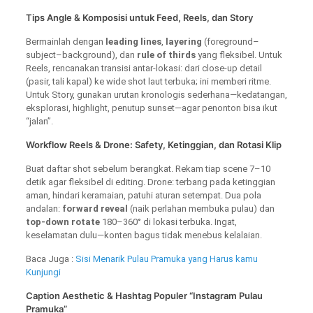
Tips Angle & Komposisi untuk Feed, Reels, dan Story
Bermainlah dengan
leading lines
,
layering
(foreground–
subject–background), dan
rule of thirds
yang fleksibel. Untuk
Reels, rencanakan transisi antar-lokasi: dari close-up detail
(pasir, tali kapal) ke wide shot laut terbuka; ini memberi ritme.
Untuk Story, gunakan urutan kronologis sederhana—kedatangan,
eksplorasi, highlight, penutup sunset—agar penonton bisa ikut
“jalan”.
Workflow Reels & Drone: Safety, Ketinggian, dan Rotasi Klip
Buat daftar shot sebelum berangkat. Rekam tiap scene 7–10
detik agar fleksibel di editing. Drone: terbang pada ketinggian
aman, hindari keramaian, patuhi aturan setempat. Dua pola
andalan:
forward reveal
(naik perlahan membuka pulau) dan
top-down rotate
180–360° di lokasi terbuka. Ingat,
keselamatan dulu—konten bagus tidak menebus kelalaian.
Baca Juga :
Sisi Menarik Pulau Pramuka yang Harus kamu
Kunjungi
Caption Aesthetic & Hashtag Populer “Instagram Pulau
Pramuka”