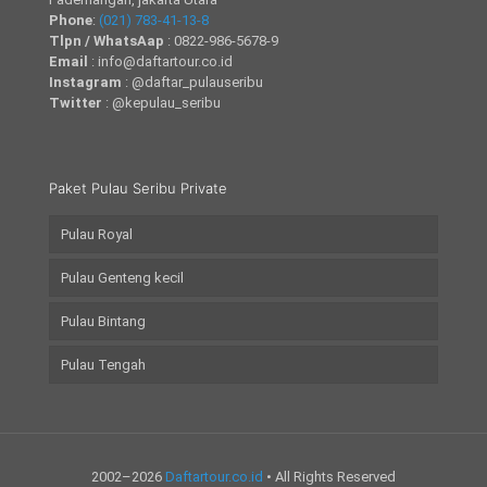
Phone
:
(021) 783-41-13-8
Tlpn / WhatsAap
: 0822-986-5678-9
Email
: info@daftartour.co.id
Instagram
: @daftar_pulauseribu
Twitter
: @kepulau_seribu
Paket Pulau Seribu Private
Pulau Royal
Pulau Genteng kecil
Pulau Bintang
Pulau Tengah
2002–2026
Daftartour.co.id
• All Rights Reserved