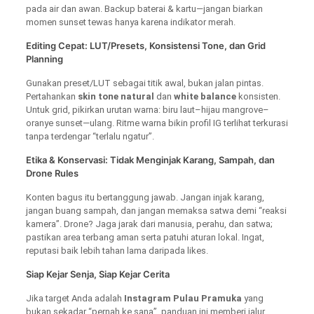
pada air dan awan. Backup baterai & kartu—jangan biarkan
momen sunset tewas hanya karena indikator merah.
Editing Cepat: LUT/Presets, Konsistensi Tone, dan Grid
Planning
Gunakan preset/LUT sebagai titik awal, bukan jalan pintas.
Pertahankan
skin tone natural
dan
white balance
konsisten.
Untuk grid, pikirkan urutan warna: biru laut–hijau mangrove–
oranye sunset—ulang. Ritme warna bikin profil IG terlihat terkurasi
tanpa terdengar “terlalu ngatur”.
Etika & Konservasi: Tidak Menginjak Karang, Sampah, dan
Drone Rules
Konten bagus itu bertanggung jawab. Jangan injak karang,
jangan buang sampah, dan jangan memaksa satwa demi “reaksi
kamera”. Drone? Jaga jarak dari manusia, perahu, dan satwa;
pastikan area terbang aman serta patuhi aturan lokal. Ingat,
reputasi baik lebih tahan lama daripada likes.
Siap Kejar Senja, Siap Kejar Cerita
Jika target Anda adalah
Instagram Pulau Pramuka
yang
bukan sekadar “pernah ke sana”, panduan ini memberi jalur