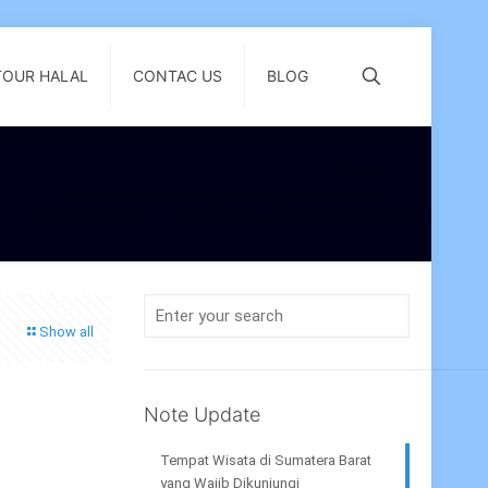
TOUR HALAL
CONTAC US
BLOG
Home
Note Update Daftartour.co.id Info Destinasi Wisata
kepulauan seribu
Keunikan Pulau Bidadari yang Eksotis
Show all
Note Update
Tempat Wisata di Sumatera Barat
yang Wajib Dikunjungi