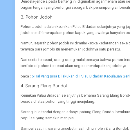
Jendela-jendela pada benteng ini digunakan agar meriam atau sen
bagian tengah yang berfungsi sebagai bak penampung air bersih 
3. Pohon Jodoh
Pohon Jodoh adalah keunikan Pulau Bidadari selanjutnya yang jug
jodoh sendiri merupakan pohon kapuk yang awalnya hanyalah poh
Namun, sejarah pohon jodoh ini dimulai ketika kedatangan sekel
ternyata para jomblo itu menemukan jodohnya satu persatu.
Dari cerita tersebut, orang-orang mulai percaya bahwa pohon ter
berfoto di pohon tersebut akan segera mendapatkan jodohnya.
baca :
5 Hal yang Bisa Dilakukan di Pulau Bidadari Kepulauan Ser
4. Sarang Elang Bondol
Keunikan Pulau Bidadari selanjutnya bernama Sarang Elang Bondol 
berada di atas pohon yang tinggi menjulang.
Sarang ini ditandai dengan adanya patung Elang Bondol berukura
populasi yang semakin menipis.
Sampai saat ini, sarang tersebut masih dihuni oleh Elang Bondo