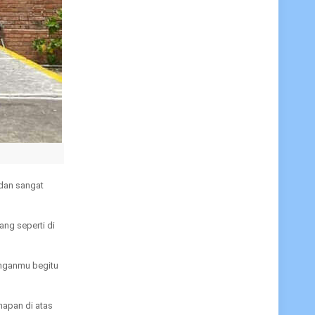
 dan sangat
ang seperti di
anganmu begitu
napan di atas