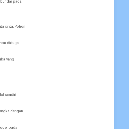
n bundar pada
ta cinta. Pohon
anpa diduga
reka yang
ol sendiri
 langka dengan
engger pada