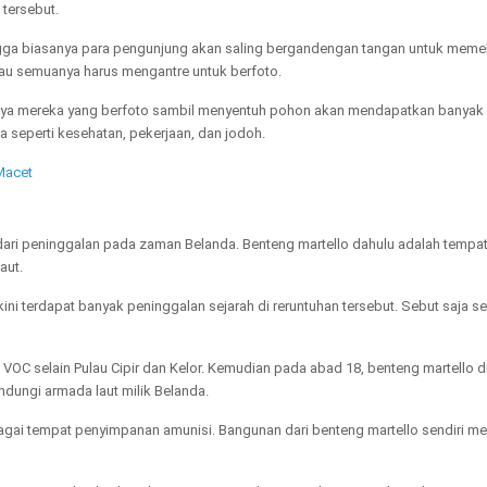
tersebut.
ingga biasanya para pengunjung akan saling bergandengan tangan untuk meme
au semuanya harus mengantre untuk berfoto.
tanya mereka yang berfoto sambil menyentuh pohon akan mendapatkan banyak
ua seperti kesehatan, pekerjaan, dan jodoh.
 Macet
dari peninggalan pada zaman Belanda. Benteng martello dahulu adalah tempa
aut.
ini terdapat banyak peninggalan sejarah di reruntuhan tersebut. Sebut saja s
h VOC selain Pulau Cipir dan Kelor. Kemudian pada abad 18, benteng martello 
ungi armada laut milik Belanda.
gai tempat penyimpanan amunisi. Bangunan dari benteng martello sendiri me