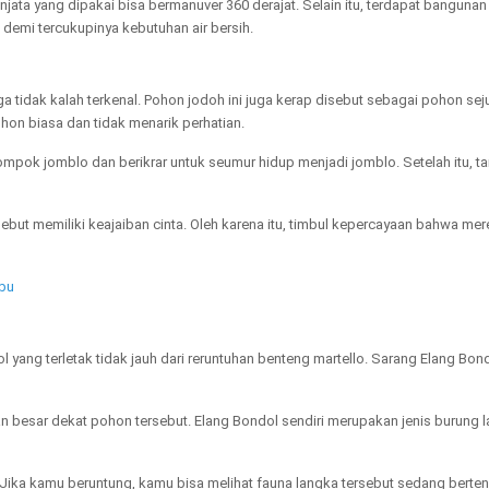
jata yang dipakai bisa bermanuver 360 derajat. Selain itu, terdapat banguna
demi tercukupinya kebutuhan air bersih.
a tidak kalah terkenal. Pohon jodoh ini juga kerap disebut sebagai pohon seju
on biasa dan tidak menarik perhatian.
ompok jomblo dan berikrar untuk seumur hidup menjadi jomblo. Setelah itu, t
sebut memiliki keajaiban cinta. Oleh karena itu, timbul kepercayaan bahwa me
ibu
yang terletak tidak jauh dari reruntuhan benteng martello. Sarang Elang Bond
n besar dekat pohon tersebut. Elang Bondol sendiri merupakan jenis burung
l. Jika kamu beruntung, kamu bisa melihat fauna langka tersebut sedang bert