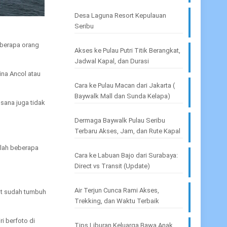
Desa Laguna Resort Kepulauan
Seribu
eberapa orang
Akses ke Pulau Putri Titik Berangkat,
Jadwal Kapal, dan Durasi
ina Ancol atau
Cara ke Pulau Macan dari Jakarta (
Baywalk Mall dan Sunda Kelapa)
 sana juga tidak
Dermaga Baywalk Pulau Seribu
Terbaru Akses, Jam, dan Rute Kapal
dalah beberapa
Cara ke Labuan Bajo dari Surabaya:
Direct vs Transit (Update)
Air Terjun Cunca Rami Akses,
but sudah tumbuh
Trekking, dan Waktu Terbaik
i berfoto di
Tips Liburan Keluarga Bawa Anak