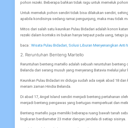
pohon rezeki. Beberapa bahkan tidak ragu untuk memeluk pohon 
Untuk memeluk pohon sendiri tidak bisa dilakukan sendiri, seh
apabila kondisinya sedang ramai pengunjung, maka mau tidak m
Mitos dari salah satu keunikan Pulau Bidadari adalah konon ka
rezeki dalam konteks ini bukan hanya terpaut pada uang, tetapi j
baca :
Wisata Pulau Bidadari, Solusi Liburan Menyenangkan Anti
2. Reruntuhan Benteng Martello
Reruntuhan benteng martello adalah sebuah reruntuhan benteng 
Belanda dari serang musuh yang menyerang Batavia melalui jalur l
Keunikan Pulau Bidadari ini diduga sudah ada sejak abad 18 dan k
meriam zaman Hindia Belanda.
Di abad 17, Angel Island sendiri menjadi benteng pertahanan ole
menjadi benteng pengawas yang bertugas memperkuat dan melind
Benteng martello juga memiliki beberapa ruang bawah tanah seba
lingkaran berdiameter 23 meter dengan jendela di setiap sisinya.