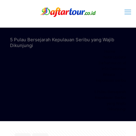
5 Pulau Bersejarah Kepulauan Seribu yang Wajib
Dikunjungi
Home
Note Update
Daftartour.co.id
Info Destinasi
Wisata
kepulauan seribu
5 Pulau Bersejarah
Kepulauan Seribu
yang Wajib
Dikunjungi