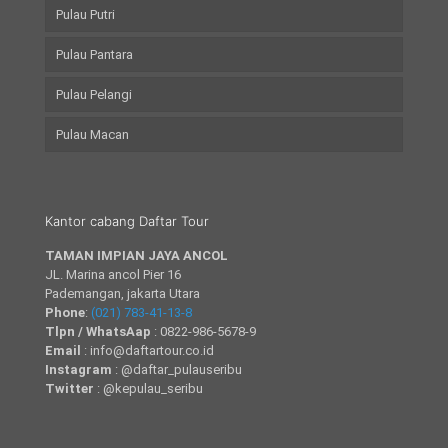
Pulau Putri
Pulau Pantara
Pulau Pelangi
Pulau Macan
Kantor cabang Daftar Tour
TAMAN IMPIAN JAYA ANCOL
JL. Marina ancol Pier 16
Pademangan, jakarta Utara
Phone
:
(021) 783-41-13-8
Tlpn / WhatsAap
: 0822-986-5678-9
Email
: info@daftartour.co.id
Instagram
: @daftar_pulauseribu
Twitter
: @kepulau_seribu