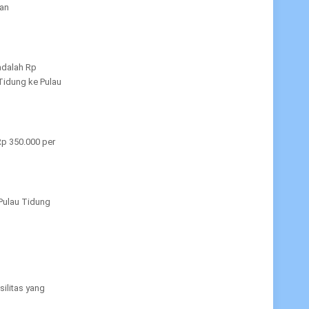
kan
adalah Rp
Tidung ke Pulau
Rp 350.000 per
Pulau Tidung
silitas yang