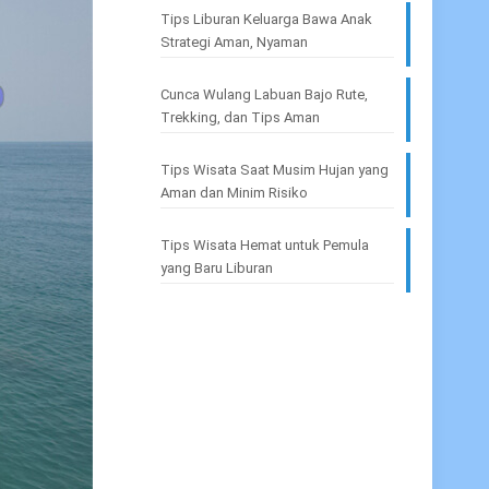
Tips Liburan Keluarga Bawa Anak
Strategi Aman, Nyaman
Cunca Wulang Labuan Bajo Rute,
Trekking, dan Tips Aman
Tips Wisata Saat Musim Hujan yang
Aman dan Minim Risiko
Tips Wisata Hemat untuk Pemula
yang Baru Liburan