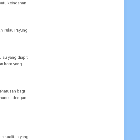
 satu keindahan
an Pulau Payung
ulau yang diapit
an kota yang
eharusan bagi
 muncul dengan
an kualitas yang