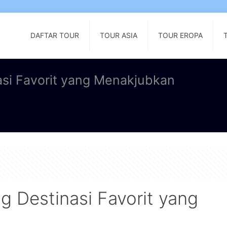
DAFTAR TOUR
TOUR ASIA
TOUR EROPA
si Favorit yang Menakjubkan
 Destinasi Favorit yang