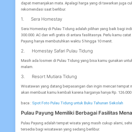
dapat memanjakan mata. Apalagi harga yang di tawarkan juga cuk
rekomendasi saat berlibur.
1. Sera Homestay
Sera Homestay di Pulau Tidung adalah pilihan yang baik bagi ind
300.000. AC dan wifi gratis di antara fasilitasnya. Perlu kamu 
Payung hanya membutuhkan waktu 5 hingga 10 menit.
2. Homestay Safari Pulau Tidung
Masih ada losmen di Pulau Tidung yang bisa kamu gunakan untuk
malam.
3. Resort Mutiara Tidung
Wisatawan yang datang berpasangan dan ingin mencari tempat me
akan membuat kamu kembali karena harganya hanya Rp. 126.000
baca :
Spot Foto Pulau Tidung untuk Buku Tahunan Sekolah
Pulau Payung Memiliki Berbagai Fasilitas Mena
Pulau Payung adalah tempat wisata yang masih cukup alami, sehing
tersedia bagi wisatawan yang sedang berlibur.