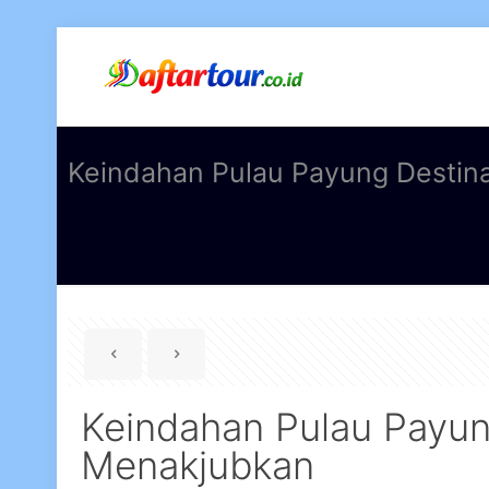
Keindahan Pulau Payung Destina
Keindahan Pulau Payung
Menakjubkan