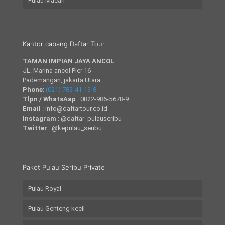
Pulau Macan
Kantor cabang Daftar Tour
TAMAN IMPIAN JAYA ANCOL
JL. Marina ancol Pier 16
Pademangan, jakarta Utara
Phone
:
(021) 783-41-13-8
Tlpn / WhatsAap
: 0822-986-5678-9
Email
: info@daftartour.co.id
Instagram
: @daftar_pulauseribu
Twitter
: @kepulau_seribu
Paket Pulau Seribu Private
Pulau Royal
Pulau Genteng kecil