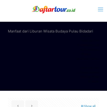
Manfaat dari Liburan Wisata Budaya Pulau Bidadari
Home
Note Update
Daftartour.co.id
Info Destinasi
Wisata
kepulauan seribu
Manfaat dari
Liburan Wisata
Budaya Pulau
Bidadari
Show all