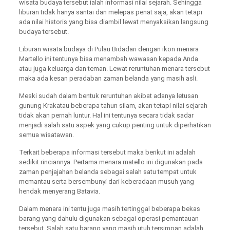
wisata budaya tersebut ialah informasi nilai sejarah. Sehingga
liburan tidak hanya santai dan melepas penat saja, akan tetapi
ada nilai historis yang bisa diambil lewat menyaksikan langsung
budaya tersebut.
Liburan wisata budaya di Pulau Bidadari dengan ikon menara
Martello ini tentunya bisa menambah wawasan kepada Anda
atau juga keluarga dan teman. Lewat reruntuhan menara tersebut
maka ada kesan peradaban zaman belanda yang masih asli.
Meski sudah dalam bentuk reruntuhan akibat adanya letusan
gunung Krakatau beberapa tahun silam, akan tetapi nilai sejarah
tidak akan pernah luntur. Hal ini tentunya secara tidak sadar
menjadi salah satu aspek yang cukup penting untuk diperhatikan
semua wisatawan.
Terkait beberapa informasi tersebut maka berikut ini adalah
sedikit rinciannya. Pertama menara matello ini digunakan pada
zaman penjajahan belanda sebagai salah satu tempat untuk
memantau serta bersembunyi dari keberadaan musuh yang
hendak menyerang Batavia.
Dalam menara ini tentu juga masih tertinggal beberapa bekas
barang yang dahulu digunakan sebagai operasi pemantauan
tersebut. Salah satu barang yang masih utuh tersimpan adalah