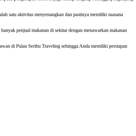
alah satu aktivitas menyenangkan dan pastinya memiliki suasana
 Ada banyak penjual makanan di sekitar dengan menawarkan makanan
awan di Pulau Seribu Traveling sehingga Anda memiliki persiapan