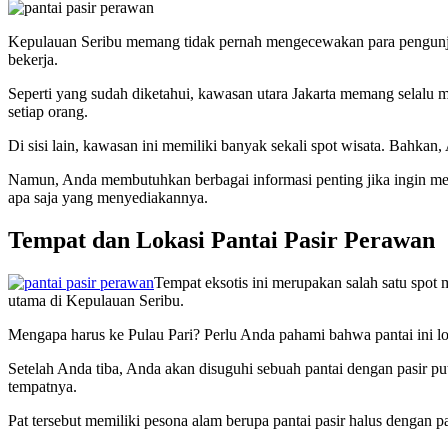
Kepulauan Seribu memang tidak pernah mengecewakan para pengunjung
bekerja.
Seperti yang sudah diketahui, kawasan utara Jakarta memang selalu me
setiap orang.
Di sisi lain, kawasan ini memiliki banyak sekali spot wisata. Bahkan,
Namun, Anda membutuhkan berbagai informasi penting jika ingin me
apa saja yang menyediakannya.
Tempat dan Lokasi Pantai Pasir Perawan
Tempat eksotis ini merupakan salah satu spot
utama di Kepulauan Seribu.
Mengapa harus ke Pulau Pari? Perlu Anda pahami bahwa pantai ini lokas
Setelah Anda tiba, Anda akan disuguhi sebuah pantai dengan pasir 
tempatnya.
Pat tersebut memiliki pesona alam berupa pantai pasir halus dengan 