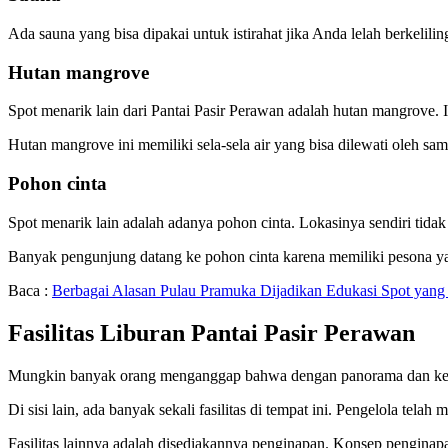
Ada sauna yang bisa dipakai untuk istirahat jika Anda lelah berkeliling
Hutan mangrove
Spot menarik lain dari Pantai Pasir Perawan adalah hutan mangrove.
Hutan mangrove ini memiliki sela-sela air yang bisa dilewati oleh s
Pohon cinta
Spot menarik lain adalah adanya pohon cinta. Lokasinya sendiri tidak
Banyak pengunjung datang ke pohon cinta karena memiliki pesona yang
Baca :
Berbagai Alasan Pulau Pramuka Dijadikan Edukasi Spot yang
Fasilitas Liburan Pantai Pasir Perawan
Mungkin banyak orang menganggap bahwa dengan panorama dan keinda
Di sisi lain, ada banyak sekali fasilitas di tempat ini. Pengelola tel
Fasilitas lainnya adalah disediakannya penginapan. Konsep pengina