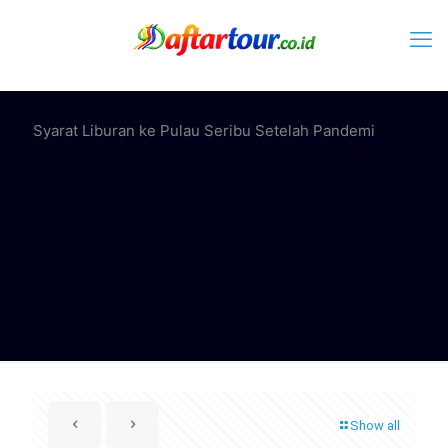
Syarat Liburan ke Pulau Seribu Setelah Pandemi
Home
Note Update
Daftartour.co.id
Info Destinasi
Wisata
kepulauan seribu
Syarat Liburan ke
Pulau Seribu
Setelah Pandemi
Show all