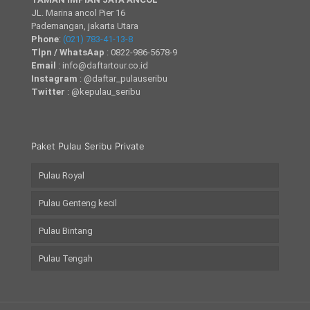
JL. Marina ancol Pier 16
Pademangan, jakarta Utara
Phone
:
(021) 783-41-13-8
Tlpn / WhatsAap
: 0822-986-5678-9
Email
: info@daftartour.co.id
Instagram
: @daftar_pulauseribu
Twitter
: @kepulau_seribu
Paket Pulau Seribu Private
Pulau Royal
Pulau Genteng kecil
Pulau Bintang
Pulau Tengah