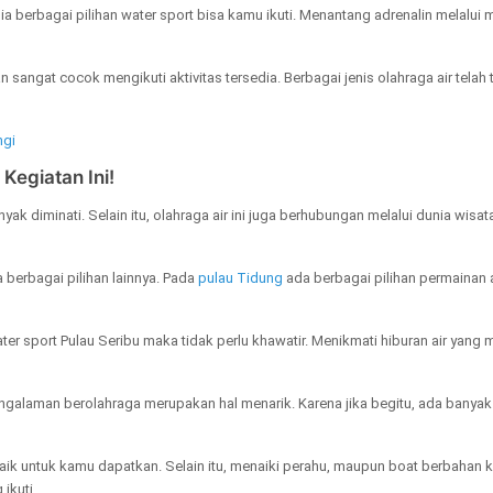
a berbagai pilihan water sport bisa kamu ikuti. Menantang adrenalin melalui
sangat cocok mengikuti aktivitas tersedia. Berbagai jenis olahraga air telah
ngi
Kegiatan Ini!
ak diminati. Selain itu, olahraga air ini juga berhubungan melalui dunia wisata
ga berbagai pilihan lainnya. Pada
pulau Tidung
ada berbagai pilihan permainan 
r sport Pulau Seribu maka tidak perlu khawatir. Menikmati hiburan air yang
ngalaman berolahraga merupakan hal menarik. Karena jika begitu, ada banyak
rbaik untuk kamu dapatkan. Selain itu, menaiki perahu, maupun boat berbahan 
ikuti.