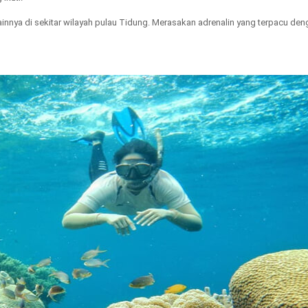
lainnya di sekitar wilayah pulau Tidung. Merasakan adrenalin yang terpacu de