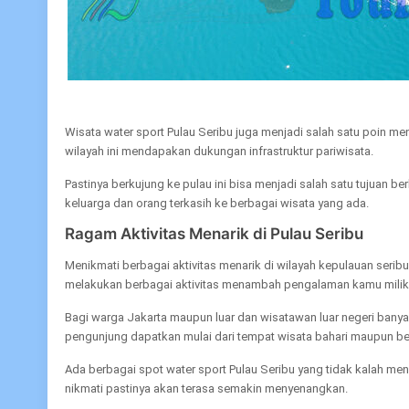
Wisata water sport Pulau Seribu juga menjadi salah satu poin me
wilayah ini mendapakan dukungan infrastruktur pariwisata.
Pastinya berkujung ke pulau ini bisa menjadi salah satu tujuan 
keluarga dan orang terkasih ke berbagai wisata yang ada.
Ragam Aktivitas Menarik di
Pulau Seribu
Menikmati berbagai aktivitas menarik di wilayah kepulauan ser
melakukan berbagai aktivitas menambah pengalaman kamu milik
Bagi warga Jakarta maupun luar dan wisatawan luar negeri banya
pengunjung dapatkan mulai dari tempat wisata bahari maupun be
Ada berbagai spot water sport Pulau Seribu yang tidak kalah me
nikmati pastinya akan terasa semakin menyenangkan.