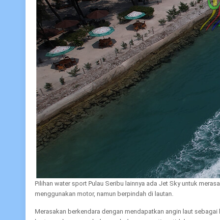
Pilihan water sport Pulau Seribu lainnya ada Jet Sky untuk meras
menggunakan motor, namun berpindah di lautan.
Merasakan berkendara dengan mendapatkan angin laut sebagai lat