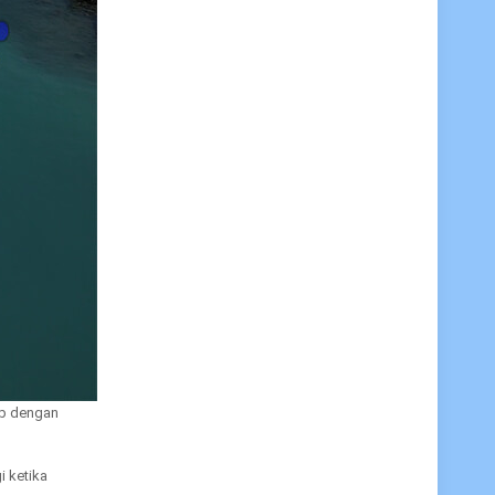
rip dengan
i ketika