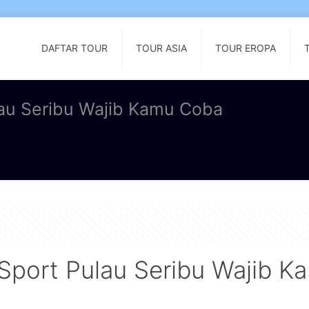
DAFTAR TOUR
TOUR ASIA
TOUR EROPA
ulau Seribu Wajib Kamu Coba
r Sport Pulau Seribu Wajib K