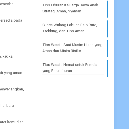
 mencoba
Tips Liburan Keluarga Bawa Anak
Strategi Aman, Nyaman
 tersedia pada
Cunca Wulang Labuan Bajo Rute,
Trekking, dan Tips Aman
Tips Wisata Saat Musim Hujan yang
Aman dan Minim Risiko
, ketika
Tips Wisata Hemat untuk Pemula
yang Baru Liburan
air yang aman
 menyenangkan,
 hal baru
karet kemudian