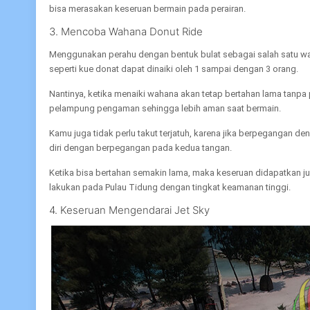
bisa merasakan keseruan bermain pada perairan.
3. Mencoba Wahana Donut Ride
Menggunakan perahu dengan bentuk bulat sebagai salah satu w
seperti kue donat dapat dinaiki oleh 1 sampai dengan 3 orang.
Nantinya, ketika menaiki wahana akan tetap bertahan lama tanpa
pelampung pengaman sehingga lebih aman saat bermain.
Kamu juga tidak perlu takut terjatuh, karena jika berpegangan den
diri dengan berpegangan pada kedua tangan.
Ketika bisa bertahan semakin lama, maka keseruan didapatkan juga
lakukan pada Pulau Tidung dengan tingkat keamanan tinggi.
4. Keseruan Mengendarai Jet Sky