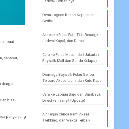
Jadwal Terbarunya
Desa Laguna Resort Kepulauan
Seribu
Akses ke Pulau Putri Titik Berangkat,
Jadwal Kapal, dan Durasi
, membuat
Cara ke Pulau Macan dari Jakarta (
n, sahabat,
Baywalk Mall dan Sunda Kelapa)
Dermaga Baywalk Pulau Seribu
Terbaru Akses, Jam, dan Rute Kapal
an dengan
Cara ke Labuan Bajo dari Surabaya:
ruan bisa
Direct vs Transit (Update)
Air Terjun Cunca Rami Akses,
 bisa pengunjung
Trekking, dan Waktu Terbaik