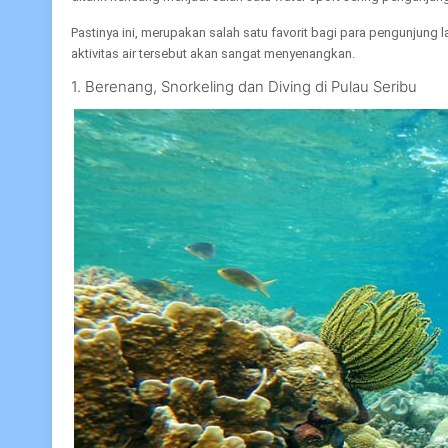
Pastinya ini, merupakan salah satu favorit bagi para pengunjung 
aktivitas air tersebut akan sangat menyenangkan.
1. Berenang, Snorkeling dan Diving di Pulau Seribu