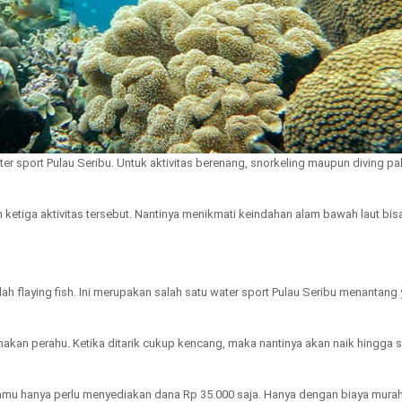
ater sport Pulau Seribu. Untuk aktivitas berenang, snorkeling maupun diving p
ketiga aktivitas tersebut. Nantinya menikmati keindahan alam bawah laut bis
ah flaying fish. Ini merupakan salah satu water sport Pulau Seribu menanta
n perahu. Ketika ditarik cukup kencang, maka nantinya akan naik hingga s
kamu hanya perlu menyediakan dana Rp 35.000 saja. Hanya dengan biaya mura