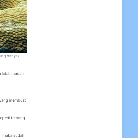
aling banyak
a lebih mudah
ng yang membuat
eperti terbang
h, maka sudah