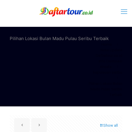
Pilihan Lokasi Bulan Madu Pulau Seribu Terbaik
Home
Note Update
Daftartour.co.id
Info Destinasi
Wisata
kepulauan seribu
Pilihan Lokasi Bulan
Madu Pulau Seribu
Terbaik
Show all