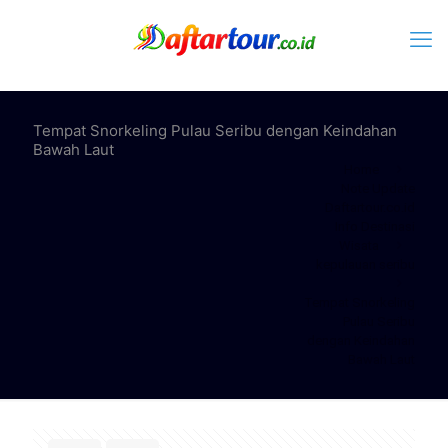
Tempat Snorkeling Pulau Seribu dengan Keindahan
Bawah Laut
Home
Note Update
Daftartour.co.id
Info Destinasi
Wisata
kepulauan seribu
Tempat Snorkeling
Pulau Seribu
dengan Keindahan
Bawah Laut