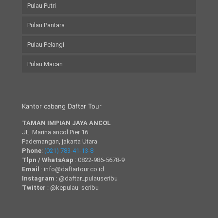
Pulau Putri
Pulau Pantara
Pulau Pelangi
Pulau Macan
Kantor cabang Daftar Tour
TAMAN IMPIAN JAYA ANCOL
JL. Marina ancol Pier 16
Pademangan, jakarta Utara
Phone
:
(021) 783-41-13-8
Tlpn / WhatsAap
: 0822-986-5678-9
Email
: info@daftartour.co.id
Instagram
: @daftar_pulauseribu
Twitter
: @kepulau_seribu