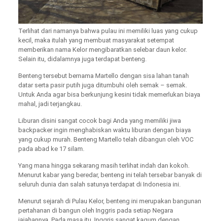
Terlihat dari namanya bahwa pulau ini memiliki luas yang cukup
kecil, maka itulah yang membuat masyarakat setempat
memberikan nama Kelor mengibaratkan selebar daun kelor.
Selain itu, didalamnya juga terdapat benteng.
Benteng tersebut bernama Martello dengan sisa lahan tanah
datar serta pasir putih juga ditumbuhi oleh semak – semak.
Untuk Anda agar bisa berkunjung kesini tidak memerlukan biaya
mahal, jadi terjangkau.
Liburan disini sangat cocok bagi Anda yang memiliki jiwa
backpacker ingin menghabiskan waktu liburan dengan biaya
yang cukup murah. Benteng Martello telah dibangun oleh VOC
pada abad ke 17 silam.
Yang mana hingga sekarang masih terlihat indah dan kokoh.
Menurut kabar yang beredar, benteng ini telah tersebar banyak di
seluruh dunia dan salah satunya terdapat di Indonesia ini.
Menurut sejarah di Pulau Kelor, benteng ini merupakan bangunan
pertahanan di bangun oleh Inggris pada setiap Negara
jajahannya. Pada masa itu, Inggris sangat kagum dengan