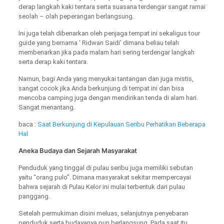
derap langkah kaki tentara serta suasana terdengar sangat ramai
seolah – olah peperangan berlangsung.
Ini juga telah dibenarkan oleh penjaga tempat ini sekaligus tour
guide yang bernama ‘ Ridwan Saidi’ dimana beliau telah
membenarkan jika pada malam hari sering terdengar langkah
serta derap kaki tentara.
Namun, bagi Anda yang menyukai tantangan dan juga mistis,
sangat cocok jika Anda berkunjung di tempat ini dan bisa
mencoba camping juga dengan mendirikan tenda di alam hari.
Sangat menantang.
baca :
Saat Berkunjung di Kepulauan Seribu Perhatikan Beberapa
Hal
Aneka Budaya dan Sejarah Masyarakat
Penduduk yang tinggal di pulau seribu juga memiliki sebutan
yaitu “orang pulo”. Dimana masyarakat sekitar mempercayai
bahwa sejarah di Pulau Kelor ini mulai terbentuk dari pulau
panggang.
Setelah permukiman disini meluas, selanjutnya penyebaran
penduduk serta budayanya pun berlangsung. Pada saat itu