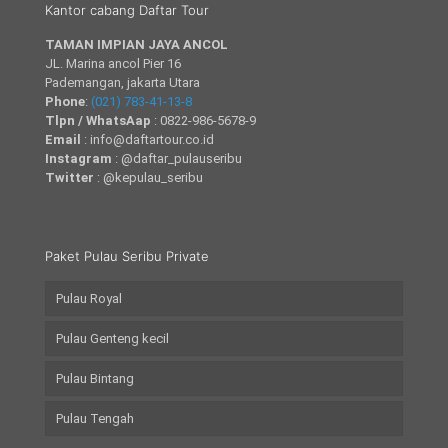
Kantor cabang Daftar Tour
TAMAN IMPIAN JAYA ANCOL
JL. Marina ancol Pier 16
Pademangan, jakarta Utara
Phone
:
(021) 783-41-13-8
Tlpn / WhatsAap
: 0822-986-5678-9
Email
: info@daftartour.co.id
Instagram
: @daftar_pulauseribu
Twitter
: @kepulau_seribu
Paket Pulau Seribu Private
Pulau Royal
Pulau Genteng kecil
Pulau Bintang
Pulau Tengah