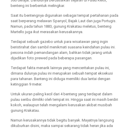
360 derajat. Dahulunya berdasarkan sejarah di Pulau Kelor,
benteng ini berbentuk melingkar.
Saat itu bentengnya digunakan sebagai tempat pertahanan pada
saat berperang melawan Spanyol, Bajak Laut dan juga Portugis.
Namun, pada tahun 1883, gunung Krakatau meletus, benteng
Martello juga ikut merasakan kerusakannya.
Terdapat sebuah gazebo untuk para wisatawan yang ingin
beristirahat dan sambil menikmati suasana keindahan pulau ini.
pesona indah pemandangan alam, bahkan tidak jarang untuk
dijadikan foto prewed pada beberapa pasangan.
Terdapat fakta menarik lainnya yang menceritakan pulau ini,
dimana dulunya pulau ini merupakan sebuah tempat eksekusi
para tahanan. Banteng ini diduga memiliki dua lantai dengan
ketinggian 9 meter.
Untuk ukuran paling kecil dari 4 benteng yang terdapat dalam
pulau seribu dimiliki oleh tempat ini. Hingga saat ini masih berdiri
kokoh, walaupun telah mengalami kerusakan akibat musibah
gunung Krakatau.
Namun kerusakannya tidak begitu banyak. Mayatnya langsung
dikuburkan disini, maka sampai sekarang tidak heran jika ada