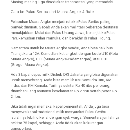
Masing-masing juga disediakan transportasi yang memadahi.
Cara ke Pulau Seribu dari Muara Angke 4 Rute
Pelabuhan Muara Angke menjadi rute ke Pulau Seribu paling
banyak diminati. Sebab Anda akan melintasi beberapa destinasi
menakjubkan. Mulai dari Pulau Untung Jawa, berlanjut ke Pulau
Pari, kemudian Pulau Pramuka, dan berakhir di Pulau Tidung.
Sementara untuk ke Muara Angke sendiri, Anda bisa naik bus
Transjakarta 12A. Kemudian ikut angkot dengan kode U10 (Kota-
Muara Angke), U11 (Muara Angke-Pademangan), atau B01
(Grogol-Muara Angke).
Ada 3 kapal cepat milik Dishub DKI Jakarta yang bisa digunakan
untuk menyebrang. Anda bisa memilih KM Samudra Biru, KM
Indra, dan KM Kemala. Tarifnya sekitar Rp 40 ribu per orang,
ditambah uang asuransi keselamatan Rp 2 ribu sertab peron Rp
2 ribu.
Jika tidak ingin memakai kapal pemerintah, Anda juga bisa
menyewa kapal tradisional milik masyarakat Pulau Seribu.
Istilahnya lebih dikenal dengan ojek warga. Sementara jumlahnya
sekitar 75 kapal, sehingga Anda tidak akan kekurangan
transportasi.