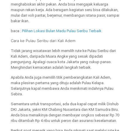
menghabiskan akhir pekan. Anda bisa mengajak keluarga
maupun rekan kerja. Ada beragam kegiatan seru bisa dilakukan,
mulai dari voli pantai, berjemur, membangun istana pasir, sampai
bakar ikan.
baca :
Pilihan Lokasi Bulan Madu Pulau Seribu Terbaik
Cara ke Pulau Seribu dari Kali Adem
Tidak jarang wisatawan lebih memilih rute ke Pulau Seribu dari
Kali Adem, daripada Muara Angke yang sesak dipadati
pengunjung. Apalagi cuaca kota Jakarta yang cukup panas.
Menghindari kemacetan adalah langkah terbaik.
Apabila Anda juga memilih titik pemberangkatan Kali Adem,
maka plesiran pertama yang dituju adalah Pulau Kelapa.
Selanjutnya kapal membawa Anda menikmati indahnya Pulau
Sebira.
Sementara untuk transportasi, ada dua kapal cepat milik Dishub
DKI Jakarta, yakni KM Chabing Nusantara dan KM Samudra Biru.
Anda bisa menaikinya dengan membayar ongkos sebesar Rp 70
ribu ditambah Rp 4 ribu untuk peron dan asuransi keselamatan.
Berikut spot menarik yang bisa Anda nikmati saat melalui rute ke