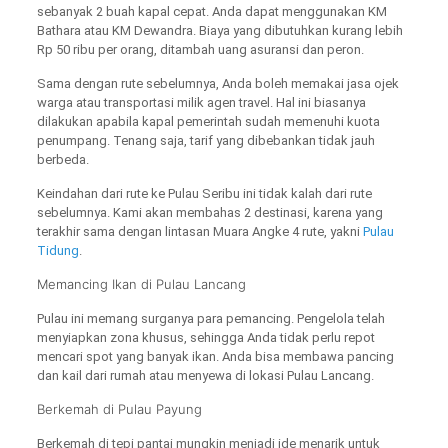
sebanyak 2 buah kapal cepat. Anda dapat menggunakan KM
Bathara atau KM Dewandra. Biaya yang dibutuhkan kurang lebih
Rp 50 ribu per orang, ditambah uang asuransi dan peron.
Sama dengan rute sebelumnya, Anda boleh memakai jasa ojek
warga atau transportasi milik agen travel. Hal ini biasanya
dilakukan apabila kapal pemerintah sudah memenuhi kuota
penumpang. Tenang saja, tarif yang dibebankan tidak jauh
berbeda.
Keindahan dari rute ke Pulau Seribu ini tidak kalah dari rute
sebelumnya. Kami akan membahas 2 destinasi, karena yang
terakhir sama dengan lintasan Muara Angke 4 rute, yakni
Pulau
Tidung
.
Memancing Ikan di Pulau Lancang
Pulau ini memang surganya para pemancing. Pengelola telah
menyiapkan zona khusus, sehingga Anda tidak perlu repot
mencari spot yang banyak ikan. Anda bisa membawa pancing
dan kail dari rumah atau menyewa di lokasi Pulau Lancang.
Berkemah di Pulau Payung
Berkemah di tepi pantai mungkin menjadi ide menarik untuk