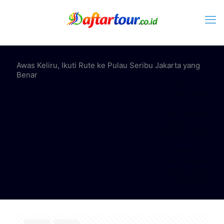
Awas Keliru, Ikuti Rute ke Pulau Seribu Jakarta yang
Benar
Home
Note Update
Daftartour.co.id
Info Destinasi
Wisata
kepulauan seribu
Awas Keliru, Ikuti
Rute ke Pulau
Seribu Jakarta
yang Benar