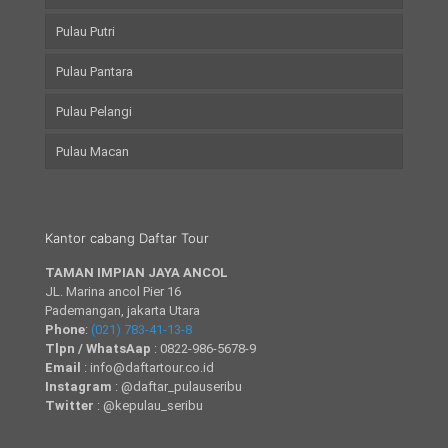
Pulau Putri
Pulau Pantara
Pulau Pelangi
Pulau Macan
Kantor cabang Daftar Tour
TAMAN IMPIAN JAYA ANCOL
JL. Marina ancol Pier 16
Pademangan, jakarta Utara
Phone
:
(021) 783-41-13-8
Tlpn / WhatsAap
: 0822-986-5678-9
Email
: info@daftartour.co.id
Instagram
: @daftar_pulauseribu
Twitter
: @kepulau_seribu